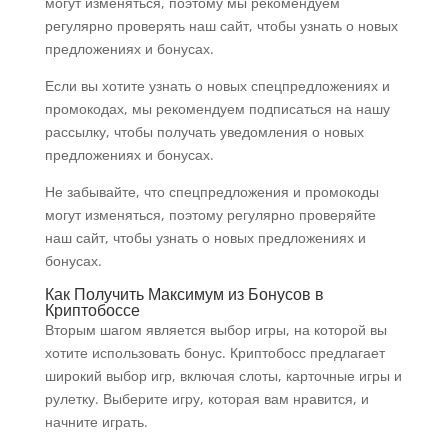
могут изменяться, поэтому мы рекомендуем
регулярно проверять наш сайт, чтобы узнать о новых
предложениях и бонусах.
Если вы хотите узнать о новых спецпредложениях и
промокодах, мы рекомендуем подписаться на нашу
рассылку, чтобы получать уведомления о новых
предложениях и бонусах.
Не забывайте, что спецпредложения и промокоды
могут изменяться, поэтому регулярно проверяйте
наш сайт, чтобы узнать о новых предложениях и
бонусах.
Как Получить Максимум из Бонусов в
Криптобоссе
Вторым шагом является выбор игры, на которой вы
хотите использовать бонус. Криптобосс предлагает
широкий выбор игр, включая слоты, карточные игры и
рулетку. Выберите игру, которая вам нравится, и
начните играть.