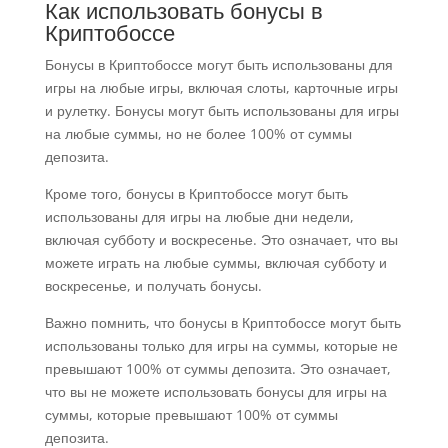
Как использовать бонусы в
Криптобоссе
Бонусы в Криптобоссе могут быть использованы для
игры на любые игры, включая слоты, карточные игры
и рулетку. Бонусы могут быть использованы для игры
на любые суммы, но не более 100% от суммы
депозита.
Кроме того, бонусы в Криптобоссе могут быть
использованы для игры на любые дни недели,
включая субботу и воскресенье. Это означает, что вы
можете играть на любые суммы, включая субботу и
воскресенье, и получать бонусы.
Важно помнить, что бонусы в Криптобоссе могут быть
использованы только для игры на суммы, которые не
превышают 100% от суммы депозита. Это означает,
что вы не можете использовать бонусы для игры на
суммы, которые превышают 100% от суммы
депозита.