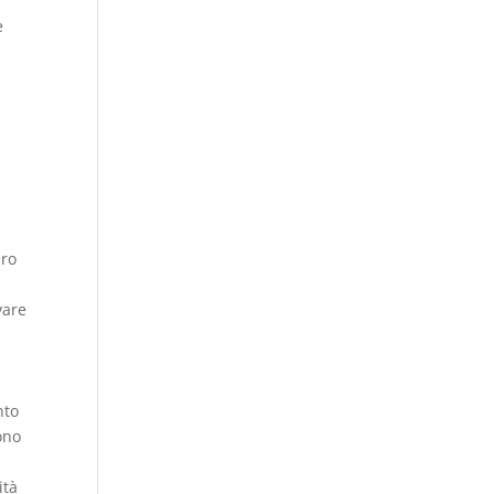
e
e
ù
ero
vare
nto
sono
ità