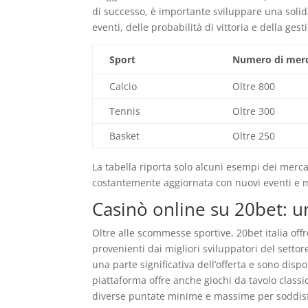
di successo, è importante sviluppare una solid
eventi, delle probabilità di vittoria e della ges
Sport
Numero di merc
Calcio
Oltre 800
Tennis
Oltre 300
Basket
Oltre 250
La tabella riporta solo alcuni esempi dei mercat
costantemente aggiornata con nuovi eventi e m
Casinò online su 20bet: u
Oltre alle scommesse sportive, 20bet italia off
provenienti dai migliori sviluppatori del settor
una parte significativa dell’offerta e sono dispon
piattaforma offre anche giochi da tavolo classic
diverse puntate minime e massime per soddisfare