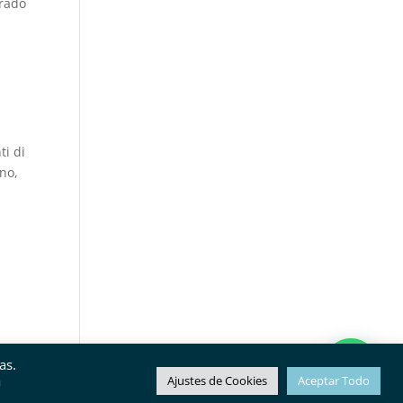
grado
ti di
no,
as.
a
Ajustes de Cookies
Aceptar Todo