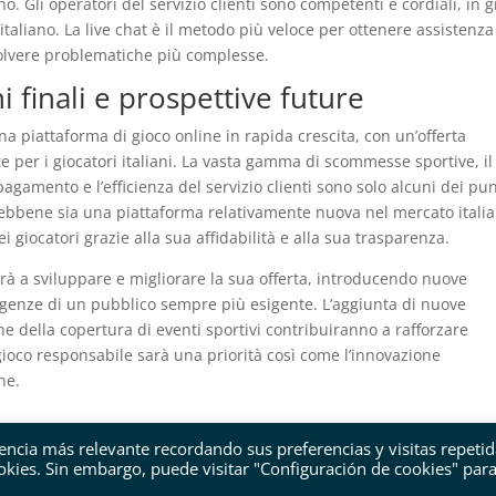
no. Gli operatori del servizio clienti sono competenti e cordiali, in 
l’italiano. La live chat è il metodo più veloce per ottenere assistenza
solvere problematiche più complesse.
i finali e prospettive future
na piattaforma di gioco online in rapida crescita, con un’offerta
 per i giocatori italiani. La vasta gamma di scommesse sportive, il
pagamento e l’efficienza del servizio clienti sono solo alcuni dei pun
Sebbene sia una piattaforma relativamente nuova nel mercato italia
giocatori grazie alla sua affidabilità e alla sua trasparenza.
erà a sviluppare e migliorare la sua offerta, introducendo nuove
igenze di un pubblico sempre più esigente. L’aggiunta di nuove
ne della copertura di eventi sportivi contribuiranno a rafforzare
gioco responsabile sarà una priorità così come l’innovazione
ne.
encia más relevante recordando sus preferencias y visitas repetid
ookies. Sin embargo, puede visitar "Configuración de cookies" par