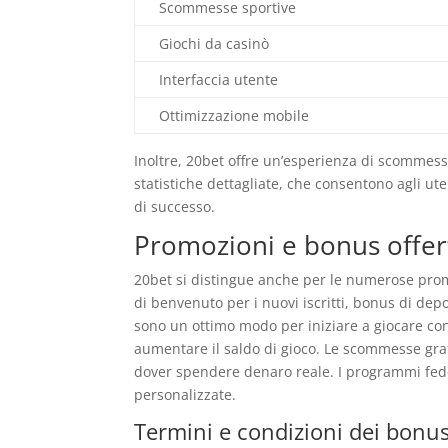
Scommesse sportive
Giochi da casinò
Interfaccia utente
Ottimizzazione mobile
Inoltre, 20bet offre un’esperienza di scommess
statistiche dettagliate, che consentono agli ut
di successo.
Promozioni e bonus offer
20bet si distingue anche per le numerose prom
di benvenuto per i nuovi iscritti, bonus di de
sono un ottimo modo per iniziare a giocare c
aumentare il saldo di gioco. Le scommesse grat
dover spendere denaro reale. I programmi fedel
personalizzate.
Termini e condizioni dei bonu