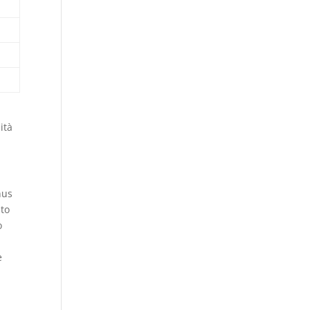
ità
nus
uto
o
e