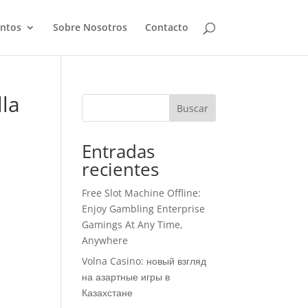
ntos
Sobre Nosotros
Contacto
lla
Buscar
Entradas
recientes
Free Slot Machine Offline:
Enjoy Gambling Enterprise
Gamings At Any Time,
Anywhere
Volna Casino: новый взгляд
на азартные игры в
Казахстане