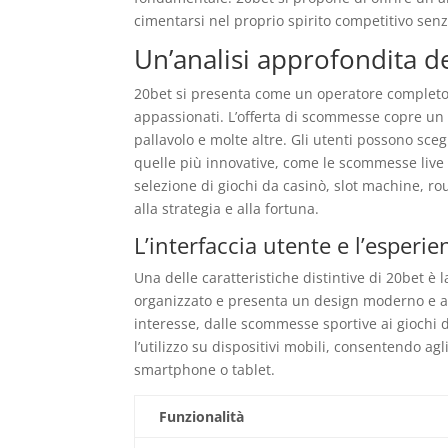
cimentarsi nel proprio spirito competitivo senza
Un’analisi approfondita de
20bet si presenta come un operatore completo
appassionati. L’offerta di scommesse copre un am
pallavolo e molte altre. Gli utenti possono sce
quelle più innovative, come le scommesse live e
selezione di giochi da casinò, slot machine, ro
alla strategia e alla fortuna.
L’interfaccia utente e l’esperi
Una delle caratteristiche distintive di 20bet è l
organizzato e presenta un design moderno e acc
interesse, dalle scommesse sportive ai giochi da
l’utilizzo su dispositivi mobili, consentendo a
smartphone o tablet.
Funzionalità