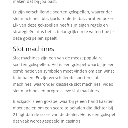
maken dat bij jou past.
Er zijn verschillende soorten gokspellen, waaronder
slot machines, blackjack, roulette, baccarat en poker.
Elk van deze gokspellen heeft zijn eigen regels en
strategieën, dus het is belangrijk om te weten hoe je
deze gokspellen speelt.
Slot machines
Slot machines zijn een van de meest populaire
soorten gokspellen. Het is een gokspel waarbij je een
combinatie van symbolen moet vinden om een winst
te behalen. Er zijn verschillende soorten slot
machines, waaronder klassieke slot machines, video
slot machines en progressieve slot machines.
Blackjack is een gokspel waarbij je een hand kaarten
moet spelen om een score te behalen die dichter bij
21 ligt dan de score van de dealer. Het is een gokspel
dat vaak wordt gespeeld in casino’s.