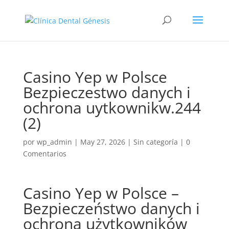
Casino Yep w Polsce
Bezpieczestwo danych i
ochrona uytkownikw.244
(2)
por
wp_admin
|
May 27, 2026
|
Sin categoría
|
0
Comentarios
Casino Yep w Polsce –
Bezpieczeństwo danych i
ochrona użytkowników