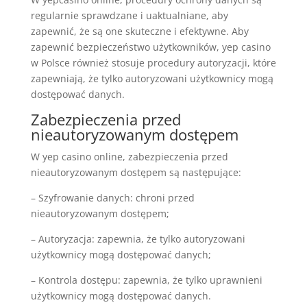
regularnie sprawdzane i uaktualniane, aby
zapewnić, że są one skuteczne i efektywne. Aby
zapewnić bezpieczeństwo użytkowników, yep casino
w Polsce również stosuje procedury autoryzacji, które
zapewniają, że tylko autoryzowani użytkownicy mogą
dostępować danych.
Zabezpieczenia przed
nieautoryzowanym dostępem
W yep casino online, zabezpieczenia przed
nieautoryzowanym dostępem są następujące:
– Szyfrowanie danych: chroni przed
nieautoryzowanym dostępem;
– Autoryzacja: zapewnia, że tylko autoryzowani
użytkownicy mogą dostępować danych;
– Kontrola dostępu: zapewnia, że tylko uprawnieni
użytkownicy mogą dostępować danych.