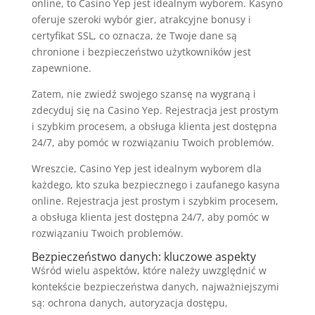
online, to Casino Yep jest idealnym wyborem. Kasyno
oferuje szeroki wybór gier, atrakcyjne bonusy i
certyfikat SSL, co oznacza, że Twoje dane są
chronione i bezpieczeństwo użytkowników jest
zapewnione.
Zatem, nie zwiedź swojego szansę na wygraną i
zdecyduj się na Casino Yep. Rejestracja jest prostym
i szybkim procesem, a obsługa klienta jest dostępna
24/7, aby pomóc w rozwiązaniu Twoich problemów.
Wreszcie, Casino Yep jest idealnym wyborem dla
każdego, kto szuka bezpiecznego i zaufanego kasyna
online. Rejestracja jest prostym i szybkim procesem,
a obsługa klienta jest dostępna 24/7, aby pomóc w
rozwiązaniu Twoich problemów.
Bezpieczeństwo danych: kluczowe aspekty
Wśród wielu aspektów, które należy uwzględnić w
kontekście bezpieczeństwa danych, najważniejszymi
są: ochrona danych, autoryzacja dostępu,