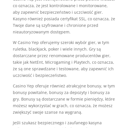
co oznacza, że jest kontrolowane i monitorowane,
aby zapewnić bezpieczeństwo i uczciwość gier.
Kasyno również posiada certyfikat SSL, co oznacza, że
Twoje dane są szyfrowane i chronione przed
nieautoryzowanym dostępem.
W Casino Yep oferujemy szeroki wybór gier, w tym
ruletka, blackjack, poker i wiele innych. Gry są
dostarczane przez renomowane producentów gier,
takie jak NetEnt, Microgaming i Playtech, co oznacza,
że są one sprawdzane i testowane, aby zapewnić ich
uczciwość i bezpieczeństwo.
Casino Yep oferuje również atrakcyjne bonusy, w tym
bonusy powitalne, bonusy za depozyty i bonusy za
gry. Bonusy są dostarczane w formie pieniędzy, które
możesz wykorzystać w grach, co oznacza, że możesz
zwiększyć swoje szanse na wygraną.
Jeśli szukasz bezpiecznego i zaufanego kasyna