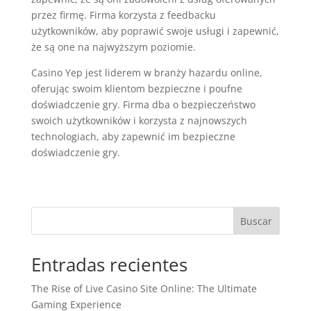
przez firmę. Firma korzysta z feedbacku
użytkowników, aby poprawić swoje usługi i zapewnić,
że są one na najwyższym poziomie.
Casino Yep jest liderem w branży hazardu online,
oferując swoim klientom bezpieczne i poufne
doświadczenie gry. Firma dba o bezpieczeństwo
swoich użytkowników i korzysta z najnowszych
technologiach, aby zapewnić im bezpieczne
doświadczenie gry.
Buscar
Entradas recientes
The Rise of Live Casino Site Online: The Ultimate
Gaming Experience