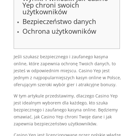
Yep chroni swoich
użytkowników
Bezpieczeństwo danych
Ochrona użytkowników
Jeśli szukasz bezpiecznego i zaufanego kasyna
online, które zapewnia ochronę Twoich danych, to
jesteś w odpowiednim miejscu. Casino Yep jest
jednym z najpopularniejszych kasyn online w Polsce,
oferującym szeroki wybór gier i atrakcyjne bonusy.
W tym artykule przedstawimy, dlaczego Casino Yep
jest idealnym wyborem dla każdego, kto szuka
bezpiecznego i zaufanego kasyna online. Będziemy
omawiać, jak Casino Yep chroni Twoje dane i jak
zapewnia bezpieczeństwo użytkowników.
Casino Yep jest licencjonowane przez polskie władze,