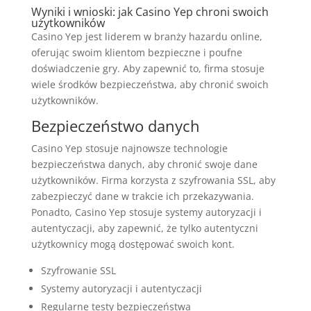
Wyniki i wnioski: jak Casino Yep chroni swoich
użytkowników
Casino Yep jest liderem w branży hazardu online,
oferując swoim klientom bezpieczne i poufne
doświadczenie gry. Aby zapewnić to, firma stosuje
wiele środków bezpieczeństwa, aby chronić swoich
użytkowników.
Bezpieczeństwo danych
Casino Yep stosuje najnowsze technologie
bezpieczeństwa danych, aby chronić swoje dane
użytkowników. Firma korzysta z szyfrowania SSL, aby
zabezpieczyć dane w trakcie ich przekazywania.
Ponadto, Casino Yep stosuje systemy autoryzacji i
autentyczacji, aby zapewnić, że tylko autentyczni
użytkownicy mogą dostępować swoich kont.
Szyfrowanie SSL
Systemy autoryzacji i autentyczacji
Regularne testy bezpieczeństwa