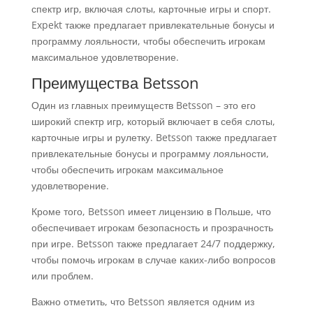
спектр игр, включая слоты, карточные игры и спорт.
Expekt также предлагает привлекательные бонусы и
программу лояльности, чтобы обеспечить игрокам
максимальное удовлетворение.
Преимущества Betsson
Один из главных преимуществ Betsson – это его
широкий спектр игр, который включает в себя слоты,
карточные игры и рулетку. Betsson также предлагает
привлекательные бонусы и программу лояльности,
чтобы обеспечить игрокам максимальное
удовлетворение.
Кроме того, Betsson имеет лицензию в Польше, что
обеспечивает игрокам безопасность и прозрачность
при игре. Betsson также предлагает 24/7 поддержку,
чтобы помочь игрокам в случае каких-либо вопросов
или проблем.
Важно отметить, что Betsson является одним из