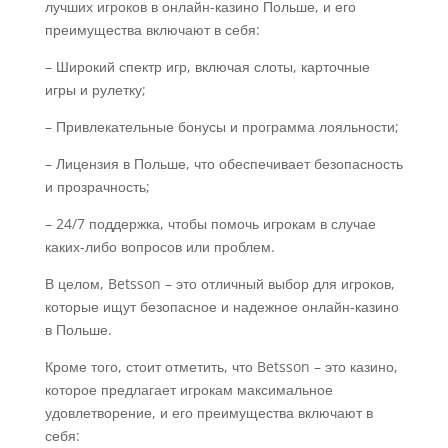
лучших игроков в онлайн-казино Польше, и его
преимущества включают в себя:
– Широкий спектр игр, включая слоты, карточные
игры и рулетку;
– Привлекательные бонусы и программа лояльности;
– Лицензия в Польше, что обеспечивает безопасность
и прозрачность;
– 24/7 поддержка, чтобы помочь игрокам в случае
каких-либо вопросов или проблем.
В целом, Betsson – это отличный выбор для игроков,
которые ищут безопасное и надежное онлайн-казино
в Польше.
Кроме того, стоит отметить, что Betsson – это казино,
которое предлагает игрокам максимальное
удовлетворение, и его преимущества включают в
себя: