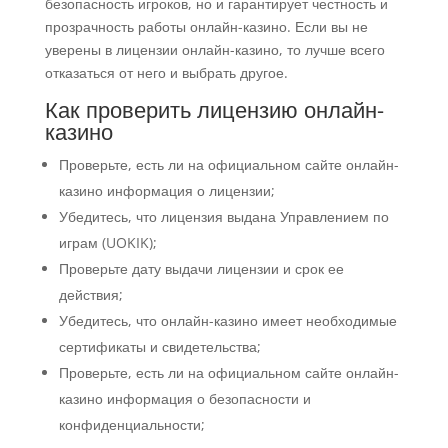
безопасность игроков, но и гарантирует честность и
прозрачность работы онлайн-казино. Если вы не
уверены в лицензии онлайн-казино, то лучше всего
отказаться от него и выбрать другое.
Как проверить лицензию онлайн-
казино
Проверьте, есть ли на официальном сайте онлайн-
казино информация о лицензии;
Убедитесь, что лицензия выдана Управлением по
играм (UOKIK);
Проверьте дату выдачи лицензии и срок ее
действия;
Убедитесь, что онлайн-казино имеет необходимые
сертификаты и свидетельства;
Проверьте, есть ли на официальном сайте онлайн-
казино информация о безопасности и
конфиденциальности;