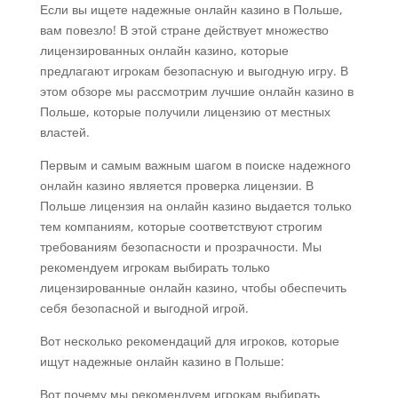
Если вы ищете надежные онлайн казино в Польше,
вам повезло! В этой стране действует множество
лицензированных онлайн казино, которые
предлагают игрокам безопасную и выгодную игру. В
этом обзоре мы рассмотрим лучшие онлайн казино в
Польше, которые получили лицензию от местных
властей.
Первым и самым важным шагом в поиске надежного
онлайн казино является проверка лицензии. В
Польше лицензия на онлайн казино выдается только
тем компаниям, которые соответствуют строгим
требованиям безопасности и прозрачности. Мы
рекомендуем игрокам выбирать только
лицензированные онлайн казино, чтобы обеспечить
себя безопасной и выгодной игрой.
Вот несколько рекомендаций для игроков, которые
ищут надежные онлайн казино в Польше:
Вот почему мы рекомендуем игрокам выбирать