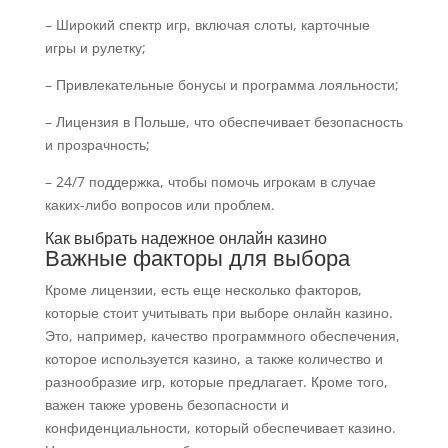
– Широкий спектр игр, включая слоты, карточные
игры и рулетку;
– Привлекательные бонусы и программа лояльности;
– Лицензия в Польше, что обеспечивает безопасность
и прозрачность;
– 24/7 поддержка, чтобы помочь игрокам в случае
каких-либо вопросов или проблем.
Как выбрать надежное онлайн казино
Важные факторы для выбора
Кроме лицензии, есть еще несколько факторов,
которые стоит учитывать при выборе онлайн казино.
Это, например, качество программного обеспечения,
которое используется казино, а также количество и
разнообразие игр, которые предлагает. Кроме того,
важен также уровень безопасности и
конфиденциальности, который обеспечивает казино.