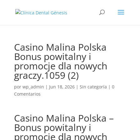
Casino Malina Polska
Bonus powitalny i
promocje dla nowych
graczy.1059 (2)
por
wp_admin
|
Jun 18, 2026
|
Sin categoría
|
0
Comentarios
Casino Malina Polska –
Bonus powitalny i
promocje dla nowych