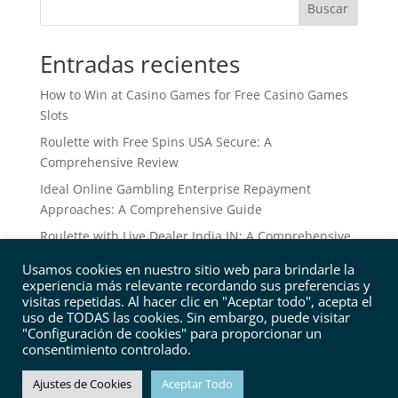
Buscar
Entradas recientes
How to Win at Casino Games for Free Casino Games
Slots
Roulette with Free Spins USA Secure: A
Comprehensive Review
Ideal Online Gambling Enterprise Repayment
Approaches: A Comprehensive Guide
Roulette with Live Dealer India IN: A Comprehensive
Guide
Usamos cookies en nuestro sitio web para brindarle la
Roulette Systeme Neu: Alles, was Sie wissen müssen
experiencia más relevante recordando sus preferencias y
visitas repetidas. Al hacer clic en "Aceptar todo", acepta el
uso de TODAS las cookies. Sin embargo, puede visitar
Comentarios recientes
"Configuración de cookies" para proporcionar un
consentimiento controlado.
No hay comentarios que mostrar.
Ajustes de Cookies
Aceptar Todo