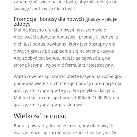
zapamiętać swoje hasło i login, aby móc dostęp do
swojego konta w każdej chwili.
Promocje i bonusy dla nowych graczy – jak je
zdobyć
Malina Kasyno oferuje nowym graczom wiele
możliwości zdobycia bonusów i promocji. Jednym z
nich jest bonus powitalny, który jest dostępny dla
nowych graczy po zapisaniu się na stronę kasyna.
Aby zdobyć ten bonus, należy zalogować się na
stronę kasyna i wypełnić formularz rejestracyjny.
Warto również sprawdzić ofertę kasyna na różne gry,
ponieważ wiele z nich oferuje bonusy i promocje dla
graczy, którzy grają w te gry. Na przykład, kasyno
Malina Casino oferuje bonus 100% do 1000 PLN dla
graczy, którzy grają w gry slotowe.
Wielkość bonusu
Bonus powitalny, który jest dostępny dla nowych
graczy, może się różnić w zależności od kasyna. W