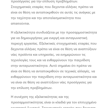
προσέγγισες για την επίλυση προβλημάτων.
Στοιχηματικές εταιρίες που δεχονται ελλήνες πρέπει να
είναι σε θέση να ανταποκριθούν σε αυτές τις ανάγκες με
την ταχύτητα και την αποτελεσματικότητα που
απαιτούνται.
Η εξελικτικότητα συνδυάζεται με την προσαρμοστικότητα
για να δημιουργήσεις μια ενεργή και ανταγωνιστική
περιοχή εργασίας. Εξελικτικές στοιχηματικές εταιρίες που
δεχονται ελλήνες πρέπει να είναι σε θέση να αναπτύξουν
νέες προϊόντα και υπηρεσίες, να ενημερώνουν τις
τεχνολογίες τους και να ενθαρρύνουν την παιχνίδιση
στην ανταγωνιστικότητα. Αυτό σημαίνει ότι πρέπει να
είναι σε θέση να ανταποκριθούν σε τεχνικές αλλαγές, να
ενθαρρύνουν την παιχνίδιση στην ανταγωνιστικότητα και
να είναι σε θέση να αναπτύξουν νέες προσέγγισες για
την επίλυση προβλημάτων.
Η συνέχιση της εξελικτικότητας και της
προσαρμοστικότητας είναι οι κλειδιά για τον επιτυχημένο
εργασιακό ζωντανό. Στοιχηματικές εταιρίες που δεχονται