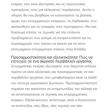
εταιρίες που είναι εξωτερικές και τις προσωπικές
προτιμήσεις τους για ελληνικούς παράγοντες. Αυτός ο
οδηγός θα σας βοηθήσει να κατανοήσετε τις βασικές
αρχές των στοιχηματικών εταιρειών, τις διαδικασίες που
ακολουθούν και τις ευκαιρίες που προσφέρουν. Θα σας
δώσουμε επίσης τις τεχνικές για την επίλυση
προβλημάτων που μπορεί να αντιμετωπίσετε και τις
προσαρμογές που πρέπει να κάνετε για να είστε
επιτυχημένοι στοιχηματικοί παίκτες στην Ελλάδα.
Προσαρμοστικότητα και εξελικτικότητα: Πώς να
επιτυχείς σε ένα ακροατό περιβάλλον εργασίας
Στοιχηματικές εταιρίες εξωτερικού που δεχονται ελλήνες
πρέπει να είναι εξελικτικές και προσαρμοστικές σε ένα
περιβάλλον εργασίας που μεταβαλλόμενο είναι το κλειδί
του επιτυχή εργασιακού ζωντανού. Προσαρμοστικότητα
σημαίνει την ικανότητα να αντιμετωπίζεις την αλλαγή και
να ανταποκρίνεσαι σε τεχνικές και επιχειρηματικές
ανάγκες. Εξελικτικότητα, αντίστοιχα, είναι η δυνατότητα
να αναπτύξεις νέες ιδέες, νέες τεχνικές και νέες