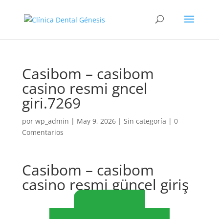
Casibom – casibom
casino resmi gncel
giri.7269
por
wp_admin
|
May 9, 2026
|
Sin categoría
|
0
Comentarios
Casibom – casibom
casino resmi güncel giriş