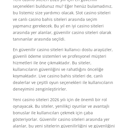
seçenekleri buldunuz mu? Eğer henüz bulamadınız,
bu listemiz size yardımcı olacak. Slot casino siteleri
ve canlı casino bahis siteleri arasında seçim
yapmanız gerekecek. Bu yıl en iyi casino siteleri
arasında yer alanlar, güvenilir casino siteleri olarak
tanınanlar arasında seçildi.
En güvenilir casino siteleri kullanıcı dostu arayüzler,
güvenli ödeme sistemleri ve profesyonel müşteri
hizmetleri ile öne çıkmaktadır. Bu siteler,
kullanıcıların güvenliğini ve rahatlığını önceliğe
koymaktadır. Live casino bahis siteleri de, canlı
dealerlar ve çeşitli oyun seçenekleri ile kullanıcıların
deneyimini zenginleştirirler.
Yeni casino siteleri 2026 yılı için de önemli bir rol
oynayacak. Bu siteler, yenilikçi oyunlar ve avantajlı
bonuslar ile kullanıcıları çekmek için çaba
gösteriyorlar. Güvenilir casino siteleri arasında yer
alanlar, bu yeni sitelerin güvenilirliğini ve güvenliğini