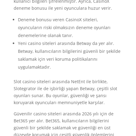
kullanıcı bilgileri şifrelenmiştir. Ayrıca, CasinoX
deneme bonusu ile yeni oyunculara huzur verir.
Deneme bonusu veren CasinoX siteleri,
oyuncuların riski olmaksızın deneme oyunları
denemelerine olanak tanır.
Yeni casino siteleri arasında Betway da yer alır.
Betway, kullanıcıların bilgilerini güvenli bir şekilde
saklamak için veri koruma politikalarını
uygulamaktadır.
Slot casino siteleri arasında NetEnt ile birlikte,
Slotegrator ile de işbirliği yapan Betway, çeşitli slot
oyunları sunar. Bu oyunlar, güvenliği ve şansı
koruyarak oyuncuları memnuniyetle karşılar.
Güvenilir casino siteleri arasında 2026 yılı için de
Bet365 yer alır. Bet365, kullanıcıların bilgilerini
güvenli bir şekilde saklamak ve güvenliği en üst
düzeyde korumak için çeşitli güvenlik önlemlerini