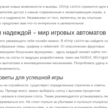
длагая новые возможности и вызовы. Olimp casino стремится идти 
ователям доступ к самым современным и захватывающим играм, а
ти и надежности. Независимо от того, являетесь ли вы опытным
о предложит вам что-то интересное и увлекательное.
 надеждой – мир игровых автоматов
бого уважающего себя онлайн-казино. В olimp casino вы найдете с
образные темы, графику и геймплей. От классических фруктовых
ывающими бонусными функциями – здесь каждый сможет найти что-
ить на слоты от ведущих разработчиков, таких как NetEnt, Microga
ими выплатами и инновационными механиками. Попробовать удачу и
возможность.
 советы для успешной игры
ны на случайности, существуют определенные стратегии и советы,
ыш. Прежде всего, важно выбирать слоты с высоким процентом
о указана в описании слота. Также рекомендуется устанавливать л
ерживаться его. Не стоит гнаться за убытками и пытаться отыграть
на приносить удовольствие, а не становиться источником проблем