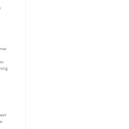
в
отни
то
ming
имит
ся
.