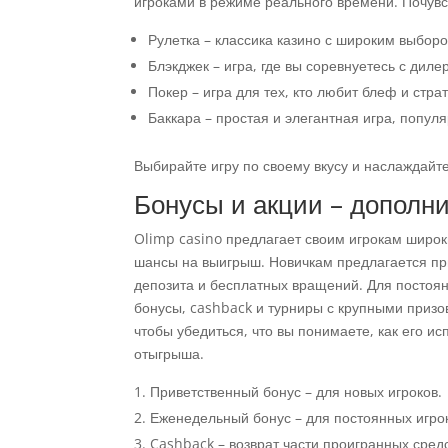
игроками в режиме реального времени. Почувс
Рулетка – классика казино с широким выборо
Блэкджек – игра, где вы соревнуетесь с диле
Покер – игра для тех, кто любит блеф и стр
Баккара – простая и элегантная игра, попул
Выбирайте игру по своему вкусу и наслаждай
Бонусы и акции – допол
Olimp casino предлагает своим игрокам широк
шансы на выигрыш. Новичкам предлагается при
депозита и бесплатных вращений. Для постоя
бонусы, cashback и турниры с крупными призо
чтобы убедиться, что вы понимаете, как его и
отыгрыша.
Приветственный бонус – для новых игроков.
Еженедельный бонус – для постоянных игро
Cashback – возврат части проигранных средс