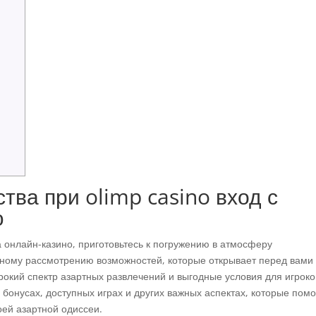
тва при olimp casino вход с
ю
онлайн-казино, приготовьтесь к погружению в атмосферу
ному рассмотрению возможностей, которые открывает перед вами
окий спектр азартных развлечений и выгодные условия для игроко
бонусах, доступных играх и других важных аспектах, которые помо
ей азартной одиссеи.