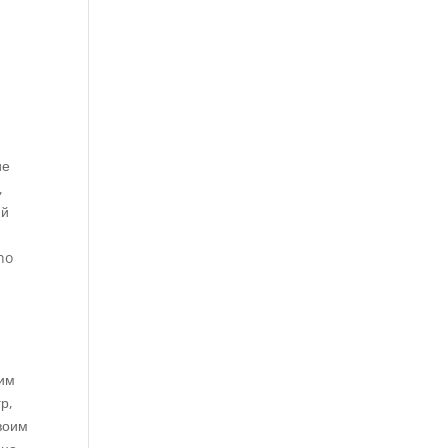
ие
,
ий
no
оим
р,
воим