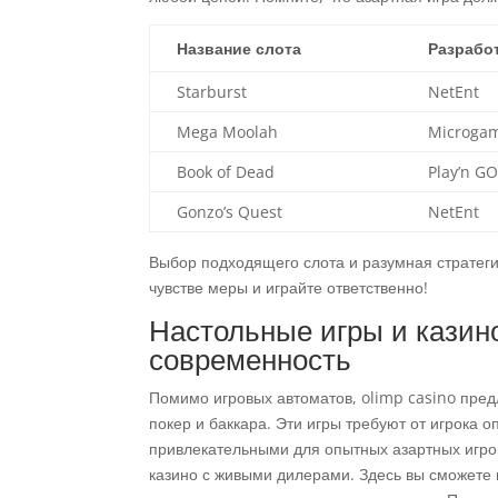
Название слота
Разрабо
Starburst
NetEnt
Mega Moolah
Microga
Book of Dead
Play’n G
Gonzo’s Quest
NetEnt
Выбор подходящего слота и разумная стратеги
чувстве меры и играйте ответственно!
Настольные игры и казин
современность
Помимо игровых автоматов, olimp casino предл
покер и баккара. Эти игры требуют от игрока 
привлекательными для опытных азартных игрок
казино с живыми дилерами. Здесь вы сможете