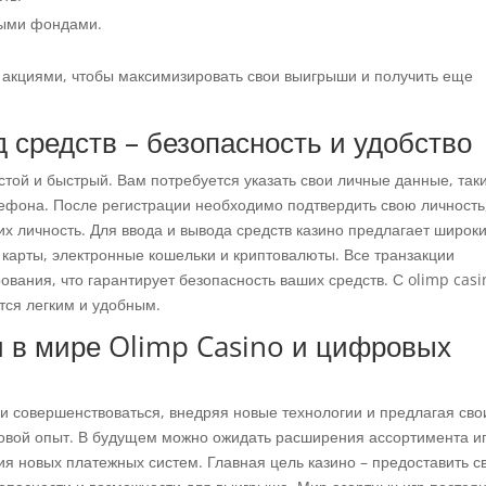
выми фондами.
 акциями, чтобы максимизировать свои выигрыши и получить еще
 средств – безопасность и удобство
стой и быстрый. Вам потребуется указать свои личные данные, так
лефона. После регистрации необходимо подтвердить свою личность
х личность. Для ввода и вывода средств казино предлагает широк
 карты, электронные кошельки и криптовалюты. Все транзакции
ния, что гарантирует безопасность ваших средств. С olimp casi
тся легким и удобным.
 в мире Olimp Casino и цифровых
 и совершенствоваться, внедряя новые технологии и предлагая св
вой опыт. В будущем можно ожидать расширения ассортимента иг
я новых платежных систем. Главная цель казино – предоставить с