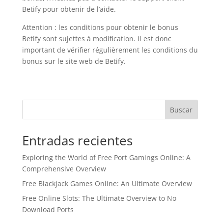
Betify pour obtenir de l’aide.
Attention : les conditions pour obtenir le bonus
Betify sont sujettes à modification. Il est donc
important de vérifier régulièrement les conditions du
bonus sur le site web de Betify.
Buscar
Entradas recientes
Exploring the World of Free Port Gamings Online: A
Comprehensive Overview
Free Blackjack Games Online: An Ultimate Overview
Free Online Slots: The Ultimate Overview to No
Download Ports