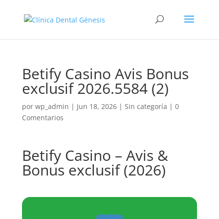
Betify Casino Avis Bonus
exclusif 2026.5584 (2)
por
wp_admin
|
Jun 18, 2026
|
Sin categoría
|
0
Comentarios
Betify Casino – Avis &
Bonus exclusif (2026)