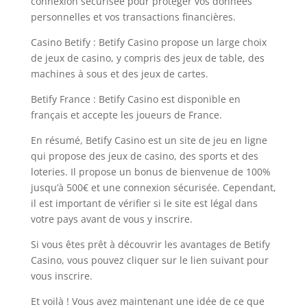
connexion sécurisée pour protéger vos données
personnelles et vos transactions financières.
Casino Betify : Betify Casino propose un large choix
de jeux de casino, y compris des jeux de table, des
machines à sous et des jeux de cartes.
Betify France : Betify Casino est disponible en
français et accepte les joueurs de France.
En résumé, Betify Casino est un site de jeu en ligne
qui propose des jeux de casino, des sports et des
loteries. Il propose un bonus de bienvenue de 100%
jusqu’à 500€ et une connexion sécurisée. Cependant,
il est important de vérifier si le site est légal dans
votre pays avant de vous y inscrire.
Si vous êtes prêt à découvrir les avantages de Betify
Casino, vous pouvez cliquer sur le lien suivant pour
vous inscrire.
Et voilà ! Vous avez maintenant une idée de ce que