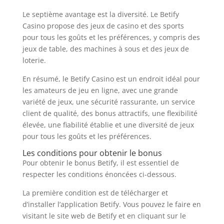
Le septième avantage est la diversité. Le Betify
Casino propose des jeux de casino et des sports
pour tous les goûts et les préférences, y compris des
jeux de table, des machines à sous et des jeux de
loterie.
En résumé, le Betify Casino est un endroit idéal pour
les amateurs de jeu en ligne, avec une grande
variété de jeux, une sécurité rassurante, un service
client de qualité, des bonus attractifs, une flexibilité
élevée, une fiabilité établie et une diversité de jeux
pour tous les goûts et les préférences.
Les conditions pour obtenir le bonus
Pour obtenir le bonus Betify, il est essentiel de
respecter les conditions énoncées ci-dessous.
La première condition est de télécharger et
d’installer l’application Betify. Vous pouvez le faire en
visitant le site web de Betify et en cliquant sur le