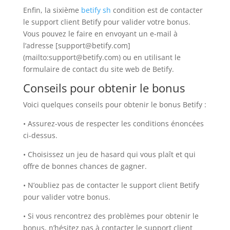
Enfin, la sixième
betify sh
condition est de contacter
le support client Betify pour valider votre bonus.
Vous pouvez le faire en envoyant un e-mail à
l’adresse [support@betify.com]
(mailto:support@betify.com) ou en utilisant le
formulaire de contact du site web de Betify.
Conseils pour obtenir le bonus
Voici quelques conseils pour obtenir le bonus Betify :
• Assurez-vous de respecter les conditions énoncées
ci-dessus.
• Choisissez un jeu de hasard qui vous plaît et qui
offre de bonnes chances de gagner.
• N’oubliez pas de contacter le support client Betify
pour valider votre bonus.
• Si vous rencontrez des problèmes pour obtenir le
bonus, n’hésitez pas à contacter le support client