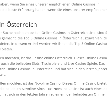
 haben, wenn Sie eines unserer empfohlenen Online Casinos in
Sie die beste Erfahrung haben, wenn Sie eines unserer empfohlene
in Österreich
er Suche nach den besten Online Casinos in Österreich sind, sind S
e gemacht, die Top 5 Online Casinos in Österreich auszuwählen, d
ieten. In diesem Artikel werden wir Ihnen die Top 5 Online Casino
l bieten.
len möchten, ist das Casino online Österreich. Dieses Online Casin
 auch die beliebten Slots, Tischspiele und Live-Casino-Spiele. Das
sten Online Casinos in Österreich und hat sich in den letzten Jahre
elt.
llen möchten, ist das Novoline Casino. Dieses Online Casino bietet
die beliebten Novoline-Slots. Das Novoline Casino ist auch eines d
 hat sich in den letzten Jahren zu einem der beliebtesten Online