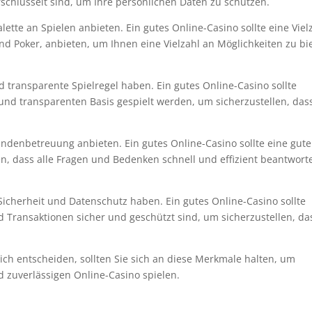
rschlüsselt sind, um Ihre persönlichen Daten zu schützen.
alette an Spielen anbieten. Ein gutes Online-Casino sollte eine Viel
 und Poker, anbieten, um Ihnen eine Vielzahl an Möglichkeiten zu bi
nd transparente Spielregel haben. Ein gutes Online-Casino sollte
en und transparenten Basis gespielt werden, um sicherzustellen, das
undenbetreuung anbieten. Ein gutes Online-Casino sollte eine gute
, dass alle Fragen und Bedenken schnell und effizient beantwort
Sicherheit und Datenschutz haben. Ein gutes Online-Casino sollte
nd Transaktionen sicher und geschützt sind, um sicherzustellen, da
eich entscheiden, sollten Sie sich an diese Merkmale halten, um
d zuverlässigen Online-Casino spielen.