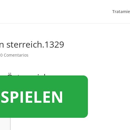
Tratamie
n sterreich.1329
|
0 Comentarios
n Österreich
️ SPIELEN