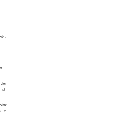
/wkv-
en
 der
und
asino
llte