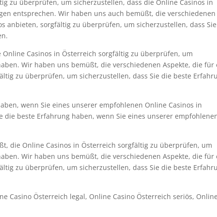
tig zu überprüfen, um sicherzustellen, dass die Online Casinos in
ungen entsprechen. Wir haben uns auch bemüßt, die verschiedenen
s anbieten, sorgfältig zu überprüfen, um sicherzustellen, dass Sie
en.
 Online Casinos in Österreich sorgfältig zu überprüfen, um
 haben. Wir haben uns bemüßt, die verschiedenen Aspekte, die für 
fältig zu überprüfen, um sicherzustellen, dass Sie die beste Erfahr
 haben, wenn Sie eines unserer empfohlenen Online Casinos in
Sie die beste Erfahrung haben, wenn Sie eines unserer empfohlene
 die Online Casinos in Österreich sorgfältig zu überprüfen, um
 haben. Wir haben uns bemüßt, die verschiedenen Aspekte, die für 
fältig zu überprüfen, um sicherzustellen, dass Sie die beste Erfahr
ne Casino Österreich legal, Online Casino Österreich seriös, Onlin