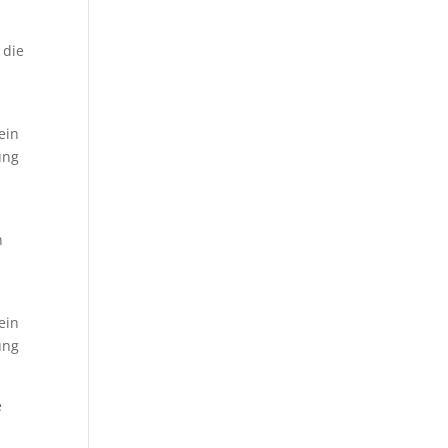
 die
ein
ung
n
ein
ung
e