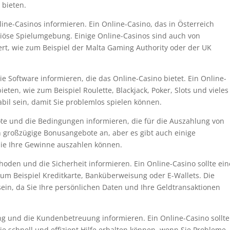
 bieten.
nline-Casinos informieren. Ein Online-Casino, das in Österreich
seriöse Spielumgebung. Einige Online-Casinos sind auch von
ert, wie zum Beispiel der Malta Gaming Authority oder der UK
die Software informieren, die das Online-Casino bietet. Ein Online-
bieten, wie zum Beispiel Roulette, Blackjack, Poker, Slots und vieles
bil sein, damit Sie problemlos spielen können.
ote und die Bedingungen informieren, die für die Auszahlung von
n großzügige Bonusangebote an, aber es gibt auch einige
Sie Ihre Gewinne auszahlen können.
hoden und die Sicherheit informieren. Ein Online-Casino sollte ein
um Beispiel Kreditkarte, Banküberweisung oder E-Wallets. Die
 sein, da Sie Ihre persönlichen Daten und Ihre Geldtransaktionen
ung und die Kundenbetreuung informieren. Ein Online-Casino sollte
e schnell und effizient Hilfe erhalten können, wenn Sie Probleme