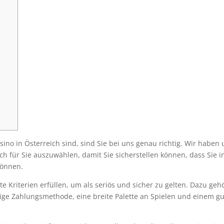
no in Österreich sind, sind Sie bei uns genau richtig. Wir haben 
ch für Sie auszuwählen, damit Sie sicherstellen können, dass Sie i
können.
e Kriterien erfüllen, um als seriös und sicher zu gelten. Dazu geh
ssige Zahlungsmethode, eine breite Palette an Spielen und einem g