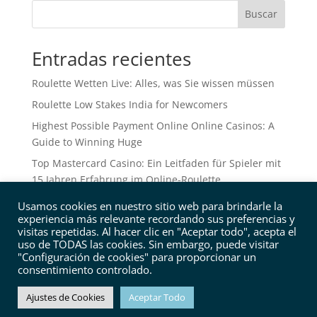
Buscar
Entradas recientes
Roulette Wetten Live: Alles, was Sie wissen müssen
Roulette Low Stakes India for Newcomers
Highest Possible Payment Online Online Casinos: A
Guide to Winning Huge
Top Mastercard Casino: Ein Leitfaden für Spieler mit
15 Jahren Erfahrung im Online-Roulette
Betting Sites No ID Verification UK: A Comprehensive
Usamos cookies en nuestro sitio web para brindarle la
Guide
experiencia más relevante recordando sus preferencias y
visitas repetidas. Al hacer clic en "Aceptar todo", acepta el
uso de TODAS las cookies. Sin embargo, puede visitar
Comentarios recientes
"Configuración de cookies" para proporcionar un
consentimiento controlado.
No hay comentarios que mostrar.
Ajustes de Cookies
Aceptar Todo