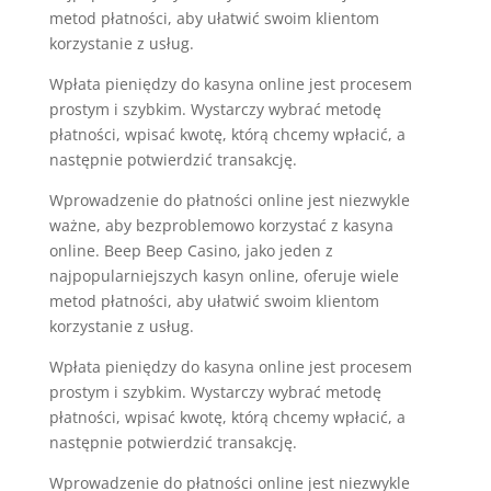
metod płatności, aby ułatwić swoim klientom
korzystanie z usług.
Wpłata pieniędzy do kasyna online jest procesem
prostym i szybkim. Wystarczy wybrać metodę
płatności, wpisać kwotę, którą chcemy wpłacić, a
następnie potwierdzić transakcję.
Wprowadzenie do płatności online jest niezwykle
ważne, aby bezproblemowo korzystać z kasyna
online. Beep Beep Casino, jako jeden z
najpopularniejszych kasyn online, oferuje wiele
metod płatności, aby ułatwić swoim klientom
korzystanie z usług.
Wpłata pieniędzy do kasyna online jest procesem
prostym i szybkim. Wystarczy wybrać metodę
płatności, wpisać kwotę, którą chcemy wpłacić, a
następnie potwierdzić transakcję.
Wprowadzenie do płatności online jest niezwykle