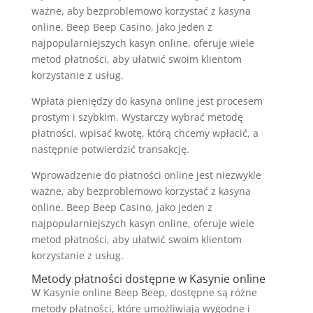
ważne, aby bezproblemowo korzystać z kasyna
online. Beep Beep Casino, jako jeden z
najpopularniejszych kasyn online, oferuje wiele
metod płatności, aby ułatwić swoim klientom
korzystanie z usług.
Wpłata pieniędzy do kasyna online jest procesem
prostym i szybkim. Wystarczy wybrać metodę
płatności, wpisać kwotę, którą chcemy wpłacić, a
następnie potwierdzić transakcję.
Wprowadzenie do płatności online jest niezwykle
ważne, aby bezproblemowo korzystać z kasyna
online. Beep Beep Casino, jako jeden z
najpopularniejszych kasyn online, oferuje wiele
metod płatności, aby ułatwić swoim klientom
korzystanie z usług.
Metody płatności dostępne w Kasynie online
W Kasynie online Beep Beep, dostępne są różne
metody płatności, które umożliwiają wygodne i