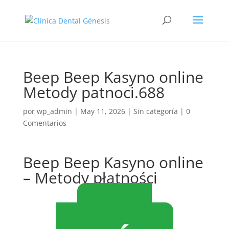
Beep Beep Kasyno online
Metody patnoci.688
por
wp_admin
|
May 11, 2026
|
Sin categoría
|
0
Comentarios
Beep Beep Kasyno online
– Metody płatności