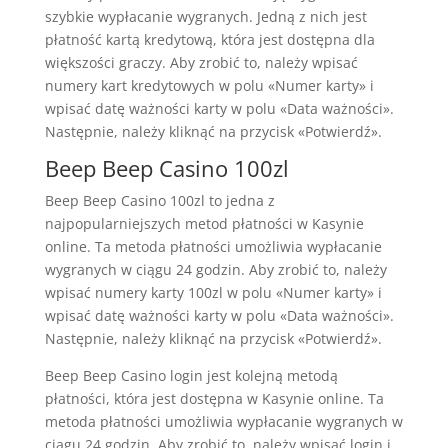
szybkie wypłacanie wygranych. Jedną z nich jest
płatność kartą kredytową, która jest dostępna dla
większości graczy. Aby zrobić to, należy wpisać
numery kart kredytowych w polu «Numer karty» i
wpisać datę ważności karty w polu «Data ważności».
Następnie, należy kliknąć na przycisk «Potwierdź».
Beep Beep Casino 100zl
Beep Beep Casino 100zl to jedna z
najpopularniejszych metod płatności w Kasynie
online. Ta metoda płatności umożliwia wypłacanie
wygranych w ciągu 24 godzin. Aby zrobić to, należy
wpisać numery karty 100zl w polu «Numer karty» i
wpisać datę ważności karty w polu «Data ważności».
Następnie, należy kliknąć na przycisk «Potwierdź».
Beep Beep Casino login jest kolejną metodą
płatności, która jest dostępna w Kasynie online. Ta
metoda płatności umożliwia wypłacanie wygranych w
ciągu 24 godzin. Aby zrobić to, należy wpisać login i