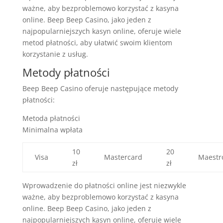
ważne, aby bezproblemowo korzystać z kasyna
online. Beep Beep Casino, jako jeden z
najpopularniejszych kasyn online, oferuje wiele
metod płatności, aby ułatwić swoim klientom
korzystanie z usług.
Metody płatności
Beep Beep Casino oferuje następujące metody
płatności:
Metoda płatności
Minimalna wpłata
10
20
Visa
Mastercard
Maestr
zł
zł
Wprowadzenie do płatności online jest niezwykle
ważne, aby bezproblemowo korzystać z kasyna
online. Beep Beep Casino, jako jeden z
najpopularniejszych kasyn online, oferuje wiele