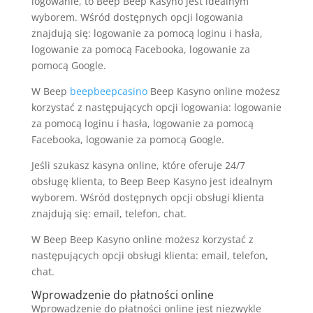
logowanie, to Beep Beep Kasyno jest idealnym
wyborem. Wśród dostępnych opcji logowania
znajdują się: logowanie za pomocą loginu i hasła,
logowanie za pomocą Facebooka, logowanie za
pomocą Google.
W Beep
beepbeepcasino
Beep Kasyno online możesz
korzystać z następujących opcji logowania: logowanie
za pomocą loginu i hasła, logowanie za pomocą
Facebooka, logowanie za pomocą Google.
Jeśli szukasz kasyna online, które oferuje 24/7
obsługę klienta, to Beep Beep Kasyno jest idealnym
wyborem. Wśród dostępnych opcji obsługi klienta
znajdują się: email, telefon, chat.
W Beep Beep Kasyno online możesz korzystać z
następujących opcji obsługi klienta: email, telefon,
chat.
Wprowadzenie do płatności online
Wprowadzenie do płatności online jest niezwykle