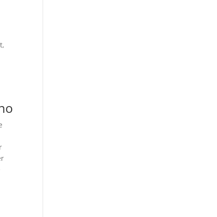
t,
ino
e
r
er
e