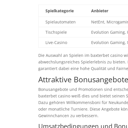
Spielkategorie
Anbieter
Spielautomaten
NetEnt, Microgamin
Tischspiele
Evolution Gaming, 
Live-Casino
Evolution Gaming, 
Die Auswahl an Spielen im baxterbet casino wir
abwechslungsreiches Spielerlebnis zu bieten
garantiert dabei eine hohe Qualität und Fairne
Attraktive Bonusangebot
Bonusangebote und Promotionen sind entscheid
baxterbet casino weiß dies und bietet seinen 
Dazu gehören Willkommensboni für Neukunden,
oder monatliche Turniere. Diese Angebote kön
Gewinnchancen zu verbessern.
Umsatzbedingungen und Bon