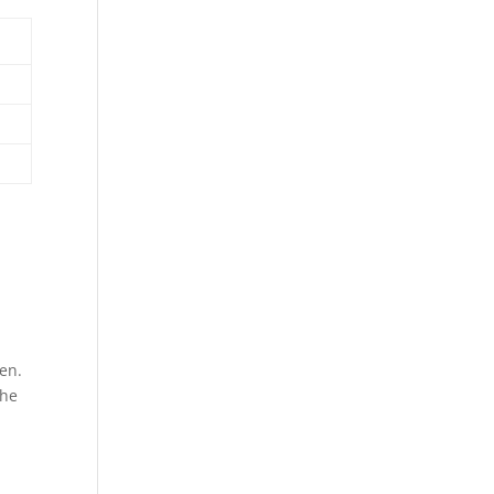
en.
che