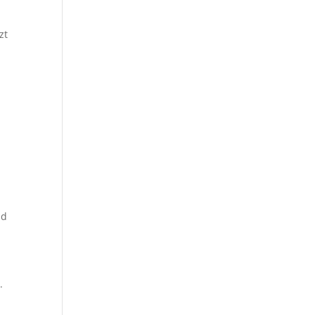
zt
nd
.