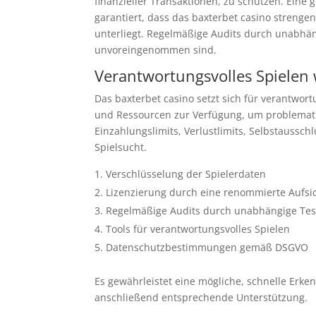
finanzieller Transaktionen, zu schützen. Eine
garantiert, dass das baxterbet casino strenge
unterliegt. Regelmäßige Audits durch unabhängi
unvoreingenommen sind.
Verantwortungsvolles Spielen 
Das baxterbet casino setzt sich für verantwort
und Ressourcen zur Verfügung, um problemat
Einzahlungslimits, Verlustlimits, Selbstaussc
Spielsucht.
Verschlüsselung der Spielerdaten
Lizenzierung durch eine renommierte Aufs
Regelmäßige Audits durch unabhängige Tes
Tools für verantwortungsvolles Spielen
Datenschutzbestimmungen gemäß DSGVO
Es gewährleistet eine mögliche, schnelle Erk
anschließend entsprechende Unterstützung.