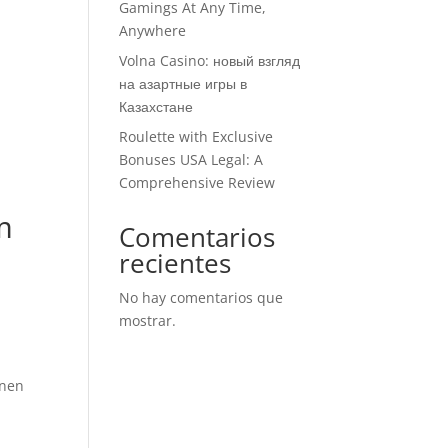
Gamings At Any Time,
Anywhere
Volna Casino: новый взгляд
на азартные игры в
Казахстане
Roulette with Exclusive
Bonuses USA Legal: A
Comprehensive Review
m
Comentarios
recientes
No hay comentarios que
mostrar.
hnen