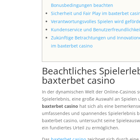
Bonusbedingungen beachten
Sicherheit und Fair Play im baxterbet casi
Verantwortungsvolles Spielen wird geförd
Kundenservice und Benutzerfreundlichkei
Zukünftige Betrachtungen und Innovation
im baxterbet casino
Beachtliches Spielerl
baxterbet casino
In der dynamischen Welt der Online-Casinos su
Spielerlebnis, eine große Auswahl an Spielen 
baxterbet casino
hat sich als eine bemerkensw
umfassendes und spannendes Spielerlebnis bie
baxterbet casino, untersucht seine Spieleau
ein fundiertes Urteil zu ermöglichen.
Das
baxterbet casino
zeichnet sich durch ein