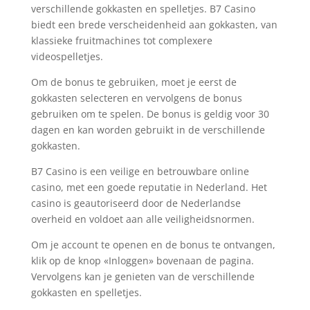
verschillende gokkasten en spelletjes. B7 Casino
biedt een brede verscheidenheid aan gokkasten, van
klassieke fruitmachines tot complexere
videospelletjes.
Om de bonus te gebruiken, moet je eerst de
gokkasten selecteren en vervolgens de bonus
gebruiken om te spelen. De bonus is geldig voor 30
dagen en kan worden gebruikt in de verschillende
gokkasten.
B7 Casino is een veilige en betrouwbare online
casino, met een goede reputatie in Nederland. Het
casino is geautoriseerd door de Nederlandse
overheid en voldoet aan alle veiligheidsnormen.
Om je account te openen en de bonus te ontvangen,
klik op de knop «Inloggen» bovenaan de pagina.
Vervolgens kan je genieten van de verschillende
gokkasten en spelletjes.