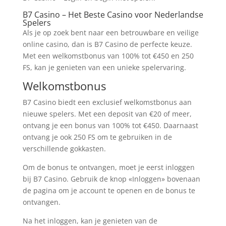
B7 Casino – Het Beste Casino voor Nederlandse
Spelers
Als je op zoek bent naar een betrouwbare en veilige
online casino, dan is B7 Casino de perfecte keuze.
Met een welkomstbonus van 100% tot €450 en 250
FS, kan je genieten van een unieke spelervaring.
Welkomstbonus
B7 Casino biedt een exclusief welkomstbonus aan
nieuwe spelers. Met een deposit van €20 of meer,
ontvang je een bonus van 100% tot €450. Daarnaast
ontvang je ook 250 FS om te gebruiken in de
verschillende gokkasten.
Om de bonus te ontvangen, moet je eerst inloggen
bij B7 Casino. Gebruik de knop «Inloggen» bovenaan
de pagina om je account te openen en de bonus te
ontvangen.
Na het inloggen, kan je genieten van de