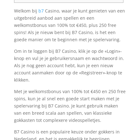
Welkom bij
b7
Casino, waar je kunt genieten van een
uitgebreid aanbod aan spellen en een
welkomstbonus van 100% tot €450, plus 250 free
spins! Als je nieuw bent bij B7 Casino, is het een
goede manier om te beginnen met je spelervaring.
Om in te loggen bij B7 Casino, klik je op de «Login»-
knop en vul je je gebruikersnaam en wachtwoord in.
Als je nog geen account hebt, kun je een nieuw
account aanmaken door op de «Registreer»-knop te
klikken.
Met je welkomstbonus van 100% tot €450 en 250 free
spins, kun je al snel een goede start maken met je
spelervaring bij B7 Casino. Je kunt gebruik maken
van een breed scala aan spellen, van klassieke
gokkasten tot complexere videospelletjes.
B7 Casino is een populaire keuze onder gokkers in
Nederland, en het is gemakkelijk te begrijpen