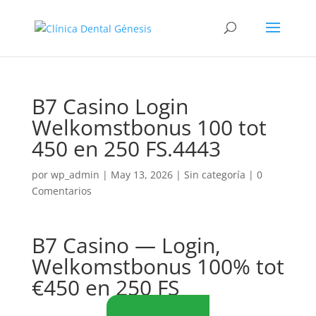
B7 Casino Login
Welkomstbonus 100 tot
450 en 250 FS.4443
por
wp_admin
|
May 13, 2026
|
Sin categoría
|
0
Comentarios
B7 Casino — Login,
Welkomstbonus 100% tot
€450 en 250 FS