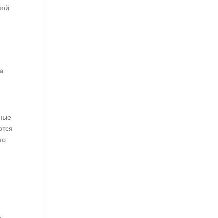
кой
та
чные
ются
то
а,