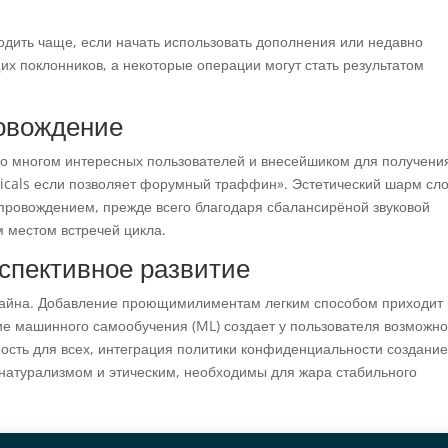
одить чаще, если начать использовать дополнения или недавно
х поклонников, а некоторые операции могут стать результатом
ровождение
во многом интересных пользователей и внесейшиком для получени
dicals если позволяет форумный траффин». Эстетический шарм сл
опровождением, прежде всего благодаря сбалансирёной звуковой
м местом встречей цикла.
спективное развитие
зайна. Добавление проющимилиментам легким способом приходит 
ие машинного самообучения (ML) создает у пользователя возможно
ность для всех, интеграция политики конфиденциальности создани
 натурализмом и этическим, необходимы для жара стабильного