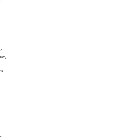
о
ое
жду
в
са
ь