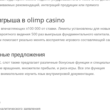
ачиваемых рекомендаций, интеграций продукции или прямого
грыша в olimp casino
т впечатляющих x100 000 от ставки. Лимиты установлены для новы
вероятного видения 500 раз выигрыша фундаментального капитала
м помогают реально менять восприятие игрового составляющей с
ьные предложения
t, слот также предлагает различные бонусные функции и специаль
е вращения, множители прибыли, и риск-игры. Все эти функция
внимательнее изучить язык внутриигровой документации.
и
налитического заявления