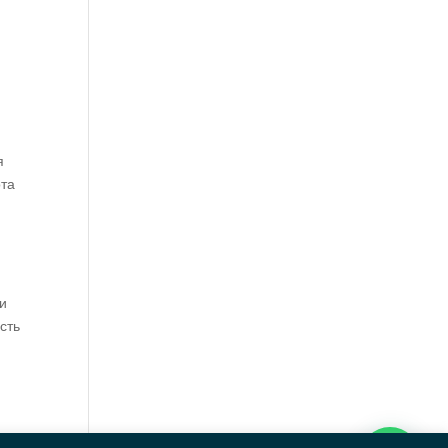
я
ота
и
сть
е