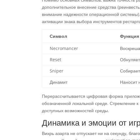
дополнительное внесение средства (реинвест
внимание надежности операционной системы).
активации знака выбора инструментов рестарт
Символ
Функция
Necromancer
Воскреша
Reset
Обнуляет
Sniper
Собирает
Динамит
Наносит 
Перерассчитывается цифровая форма приложен
обозначенной локальной среде. Стремление к
доступных возможностей среды.
Динамика и эмоции от иг
Вихрь азарта не отпускает ни на секунду, б