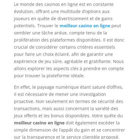
Le monde des casinos en ligne est en constante
évolution, offrant une multitude d’options aux
joueurs en quête de divertissement et de gains
potentiels. Trouver le
meilleur casino en ligne
peut
sembler une tâche ardue, compte tenu de la
prolifération des plateformes disponibles. Il est donc
crucial de considérer certains critères essentiels
pour faire un choix éclairé, afin de garantir une
expérience de jeu sûre, agréable et gratifiante. Nous
allons explorer les aspects clés à prendre en compte
pour trouver la plateforme idéale.
En effet, le paysage numérique étant saturé d’offres,
il est nécessaire de mener une investigation
proactive. Non seulement en termes de sécurité des
transactions, mais aussi concernant la variété des
jeux offerts et les bonus disponibles. Votre quête du
meilleur casino en ligne
doit également excéder la
simple dimension de l’appât du gain et se concentrer
sur la transparence et le service clientèle proposé.