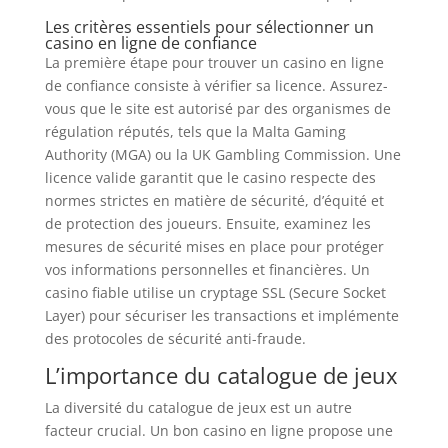
Les critères essentiels pour sélectionner un
casino en ligne de confiance
La première étape pour trouver un casino en ligne
de confiance consiste à vérifier sa licence. Assurez-
vous que le site est autorisé par des organismes de
régulation réputés, tels que la Malta Gaming
Authority (MGA) ou la UK Gambling Commission. Une
licence valide garantit que le casino respecte des
normes strictes en matière de sécurité, d’équité et
de protection des joueurs. Ensuite, examinez les
mesures de sécurité mises en place pour protéger
vos informations personnelles et financières. Un
casino fiable utilise un cryptage SSL (Secure Socket
Layer) pour sécuriser les transactions et implémente
des protocoles de sécurité anti-fraude.
L’importance du catalogue de jeux
La diversité du catalogue de jeux est un autre
facteur crucial. Un bon casino en ligne propose une