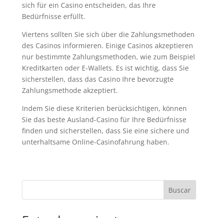
sich für ein Casino entscheiden, das Ihre
Bedürfnisse erfüllt.
Viertens sollten Sie sich über die Zahlungsmethoden
des Casinos informieren. Einige Casinos akzeptieren
nur bestimmte Zahlungsmethoden, wie zum Beispiel
Kreditkarten oder E-Wallets. Es ist wichtig, dass Sie
sicherstellen, dass das Casino Ihre bevorzugte
Zahlungsmethode akzeptiert.
Indem Sie diese Kriterien berücksichtigen, können
Sie das beste Ausland-Casino für Ihre Bedürfnisse
finden und sicherstellen, dass Sie eine sichere und
unterhaltsame Online-Casinofahrung haben.
Buscar