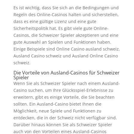
Es ist wichtig, dass Sie sich an die Bedingungen und
Regeln des Online-Casinos halten und sicherstellen,
dass es eine gültige Lizenz und eine gute
Sicherheitspolitik hat. Es gibt viele gute Online-
Casinos, die Schweizer Spieler akzeptieren und eine
gute Auswahl an Spielen und Funktionen haben.
Einige Beispiele sind Online Casino ausland schweiz,
Ausland Casino schweiz und Ausland Online Casino
schweiz.
Die Vorteile von Ausland-Casinos für Schweizer
Spieler
Wenn Sie als Schweizer Spieler nach einem Ausland-
Casino suchen, um Ihre Glücksspiel-Erlebnisse zu
erweitern, gibt es einige Vorteile, die Sie beachten
sollten. Ein Ausland-Casino bietet Ihnen die
Möglichkeit, neue Spiele und Funktionen zu
entdecken, die in der Schweiz nicht verfügbar sind.
Darüber hinaus können Sie als Schweizer Spieler
auch von den Vorteilen eines Ausland-Casinos