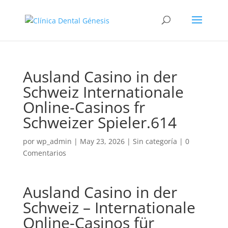
Ausland Casino in der
Schweiz Internationale
Online-Casinos fr
Schweizer Spieler.614
por
wp_admin
|
May 23, 2026
|
Sin categoría
|
0
Comentarios
Ausland Casino in der
Schweiz – Internationale
Online-Casinos für