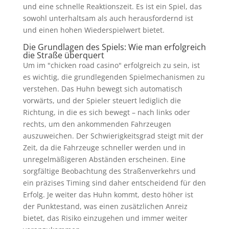
und eine schnelle Reaktionszeit. Es ist ein Spiel, das
sowohl unterhaltsam als auch herausfordernd ist
und einen hohen Wiederspielwert bietet.
Die Grundlagen des Spiels: Wie man erfolgreich
die Straße überquert
Um im "chicken road casino" erfolgreich zu sein, ist
es wichtig, die grundlegenden Spielmechanismen zu
verstehen. Das Huhn bewegt sich automatisch
vorwärts, und der Spieler steuert lediglich die
Richtung, in die es sich bewegt – nach links oder
rechts, um den ankommenden Fahrzeugen
auszuweichen. Der Schwierigkeitsgrad steigt mit der
Zeit, da die Fahrzeuge schneller werden und in
unregelmäßigeren Abständen erscheinen. Eine
sorgfältige Beobachtung des Straßenverkehrs und
ein präzises Timing sind daher entscheidend für den
Erfolg. Je weiter das Huhn kommt, desto höher ist
der Punktestand, was einen zusätzlichen Anreiz
bietet, das Risiko einzugehen und immer weiter