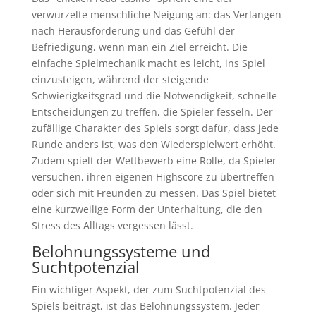
verwurzelte menschliche Neigung an: das Verlangen
nach Herausforderung und das Gefühl der
Befriedigung, wenn man ein Ziel erreicht. Die
einfache Spielmechanik macht es leicht, ins Spiel
einzusteigen, während der steigende
Schwierigkeitsgrad und die Notwendigkeit, schnelle
Entscheidungen zu treffen, die Spieler fesseln. Der
zufällige Charakter des Spiels sorgt dafür, dass jede
Runde anders ist, was den Wiederspielwert erhöht.
Zudem spielt der Wettbewerb eine Rolle, da Spieler
versuchen, ihren eigenen Highscore zu übertreffen
oder sich mit Freunden zu messen. Das Spiel bietet
eine kurzweilige Form der Unterhaltung, die den
Stress des Alltags vergessen lässt.
Belohnungssysteme und
Suchtpotenzial
Ein wichtiger Aspekt, der zum Suchtpotenzial des
Spiels beiträgt, ist das Belohnungssystem. Jeder