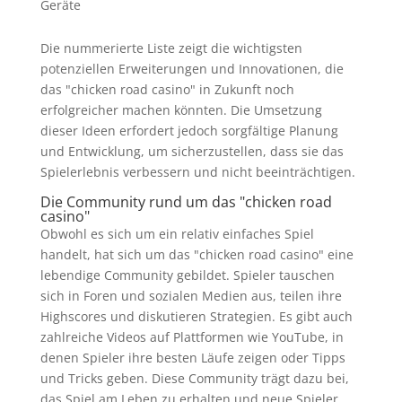
Geräte
Die nummerierte Liste zeigt die wichtigsten
potenziellen Erweiterungen und Innovationen, die
das "chicken road casino" in Zukunft noch
erfolgreicher machen könnten. Die Umsetzung
dieser Ideen erfordert jedoch sorgfältige Planung
und Entwicklung, um sicherzustellen, dass sie das
Spielerlebnis verbessern und nicht beeinträchtigen.
Die Community rund um das "chicken road
casino"
Obwohl es sich um ein relativ einfaches Spiel
handelt, hat sich um das "chicken road casino" eine
lebendige Community gebildet. Spieler tauschen
sich in Foren und sozialen Medien aus, teilen ihre
Highscores und diskutieren Strategien. Es gibt auch
zahlreiche Videos auf Plattformen wie YouTube, in
denen Spieler ihre besten Läufe zeigen oder Tipps
und Tricks geben. Diese Community trägt dazu bei,
das Spiel am Leben zu erhalten und neue Spieler