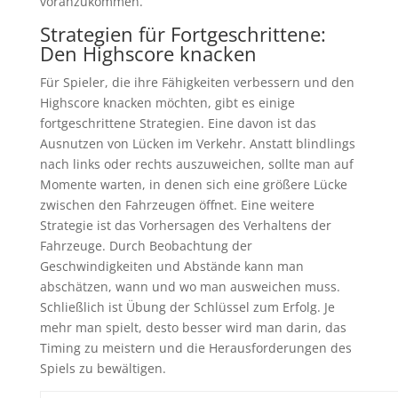
voranzukommen.
Strategien für Fortgeschrittene:
Den Highscore knacken
Für Spieler, die ihre Fähigkeiten verbessern und den
Highscore knacken möchten, gibt es einige
fortgeschrittene Strategien. Eine davon ist das
Ausnutzen von Lücken im Verkehr. Anstatt blindlings
nach links oder rechts auszuweichen, sollte man auf
Momente warten, in denen sich eine größere Lücke
zwischen den Fahrzeugen öffnet. Eine weitere
Strategie ist das Vorhersagen des Verhaltens der
Fahrzeuge. Durch Beobachtung der
Geschwindigkeiten und Abstände kann man
abschätzen, wann und wo man ausweichen muss.
Schließlich ist Übung der Schlüssel zum Erfolg. Je
mehr man spielt, desto besser wird man darin, das
Timing zu meistern und die Herausforderungen des
Spiels zu bewältigen.