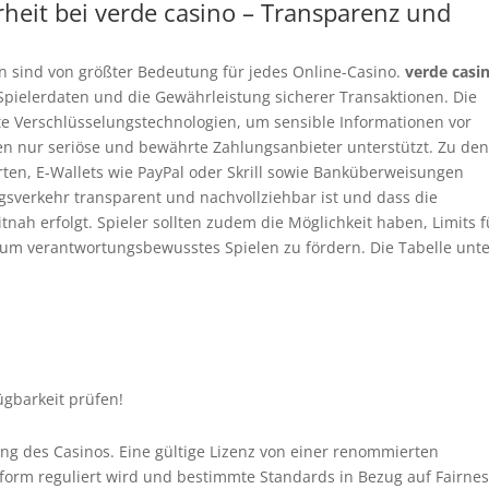
eit bei verde casino – Transparenz und
n sind von größter Bedeutung für jedes Online-Casino.
verde casi
Spielerdaten und die Gewährleistung sicherer Transaktionen. Die
e Verschlüsselungstechnologien, um sensible Informationen vor
n nur seriöse und bewährte Zahlungsanbieter unterstützt. Zu de
en, E-Wallets wie PayPal oder Skrill sowie Banküberweisungen
gsverkehr transparent und nachvollziehbar ist und dass die
ah erfolgt. Spieler sollten zudem die Möglichkeit haben, Limits f
um verantwortungsbewusstes Spielen zu fördern. Die Tabelle unt
ügbarkeit prüfen!
rung des Casinos. Eine gültige Lizenz von einer renommierten
ttform reguliert wird und bestimmte Standards in Bezug auf Fairnes