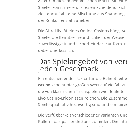
Akteur in diesem dynamischen Markt. Mit ein
Spieler konkurrieren, ist es entscheidend, si
zielt darauf ab, eine Mischung aus Spannung,
der Konkurrenz abzuheben.
Die Attraktivität eines Online-Casinos hängt v
Spiele, die Benutzerfreundlichkeit der Webse
Zuverlässigkeit und Sicherheit der Plattform. 
dabei unerlässlich.
Das Spielangebot von verd
jeden Geschmack
Ein entscheidender Faktor für die Beliebtheit 
casino
scheint hier großen Wert auf Vielfalt zu
die von klassischen Tischspielen wie Roulette
Live-Casino-Erlebnissen reichen. Die Zusammen
Spiele qualitativ hochwertig sind und ein faire
Die Verfügbarkeit verschiedener Varianten und
Rollern, das passende Spiel zu finden. Die int