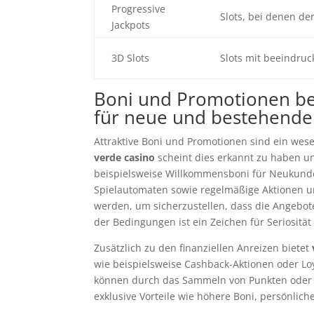
Progressive
Slots, bei denen der
Jackpots
3D Slots
Slots mit beeindruc
Boni und Promotionen bei
für neue und bestehende 
Attraktive Boni und Promotionen sind ein wese
verde casino
scheint dies erkannt zu haben un
beispielsweise Willkommensboni für Neukunden
Spielautomaten sowie regelmäßige Aktionen un
werden, um sicherzustellen, dass die Angebote
der Bedingungen ist ein Zeichen für Seriositä
Zusätzlich zu den finanziellen Anreizen bietet
wie beispielsweise Cashback-Aktionen oder Lo
können durch das Sammeln von Punkten oder d
exklusive Vorteile wie höhere Boni, persönli