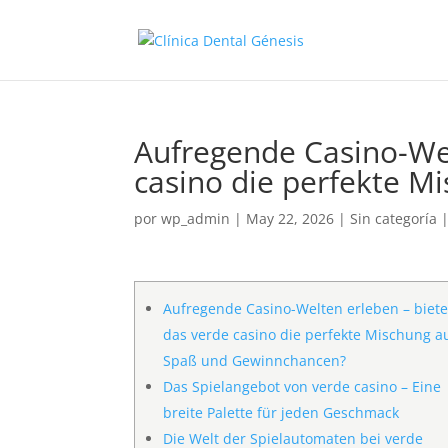
Aufregende Casino-Wel
casino die perfekte 
por
wp_admin
|
May 22, 2026
|
Sin categoría
Aufregende Casino-Welten erleben – biete
das verde casino die perfekte Mischung a
Spaß und Gewinnchancen?
Das Spielangebot von verde casino – Eine
breite Palette für jeden Geschmack
Die Welt der Spielautomaten bei verde