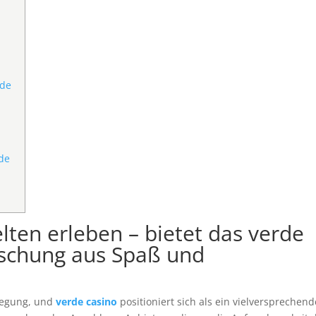
rde
de
ten erleben – bietet das verde
ischung aus Spaß und
ewegung, und
verde casino
positioniert sich als ein vielversprechend