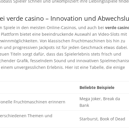
dass Spieler schnell und unkompliziert ihre Lieblingsspiele find
bei verde casino – Innovation und Abwechsl
en Spiele in den meisten Online-Casinos, und auch bei
verde casin
e Plattform bietet eine beeindruckende Auswahl an Video-Slots mit
winnmöglichkeiten. Von klassischen Fruchtmaschinen bis hin zu
und progressiven Jackpots ist für jeden Geschmack etwas dabei.
euen Titeln sorgt dafür, dass das Spielerlebnis stets frisch und
echender Grafik, fesselndem Sound und innovativen Spielmechani
einem unvergesslichen Erlebnis. Hier ist eine Tabelle, die einige
Beliebte Beispiele
Mega Joker, Break da
itionelle Fruchtmaschinen erinnern
Bank
 verschiedenen Themen und
Starburst, Book of Dead