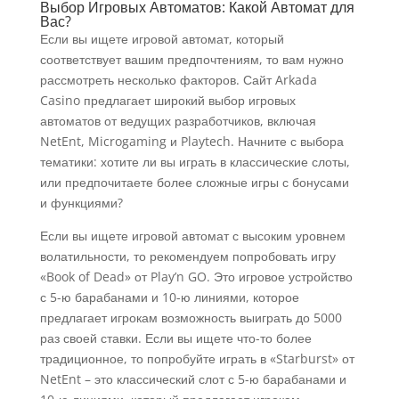
Выбор Игровых Автоматов: Какой Автомат для
Вас?
Если вы ищете игровой автомат, который
соответствует вашим предпочтениям, то вам нужно
рассмотреть несколько факторов. Сайт Arkada
Casino предлагает широкий выбор игровых
автоматов от ведущих разработчиков, включая
NetEnt, Microgaming и Playtech. Начните с выбора
тематики: хотите ли вы играть в классические слоты,
или предпочитаете более сложные игры с бонусами
и функциями?
Если вы ищете игровой автомат с высоким уровнем
волатильности, то рекомендуем попробовать игру
«Book of Dead» от Play’n GO. Это игровое устройство
с 5-ю барабанами и 10-ю линиями, которое
предлагает игрокам возможность выиграть до 5000
раз своей ставки. Если вы ищете что-то более
традиционное, то попробуйте играть в «Starburst» от
NetEnt – это классический слот с 5-ю барабанами и