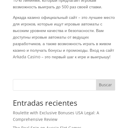
10-ю линиями, который предлагает игрокам
возможность выиграть до 500 раз своей ставки.
Аркада казино официальный сайт – это лучшее место
для игроков, которые ищут игровые автоматы с
высоким уровнем качества и безопасности. Вам
доступны игровые автоматы от ведущих
разработчиков, а также возможность играть в живом
казино и получать бонусы и промокоды. Вход на сайт
Arkada Casino – это первый шаг к игре и выигрышу!
Buscar
Entradas recientes
Roulette with Exclusive Bonuses USA Legal: A
Comprehensive Review
The Real Spin on Aussie Slot Games