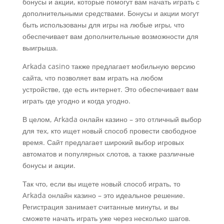
бонусы и акции, которые помогут вам начать играть с
дополнительными средствами. Бонусы и акции могут
быть использованы для игры на любые игры, что
обеспечивает вам дополнительные возможности для
выигрыша.
Arkada casino также предлагает мобильную версию
сайта, что позволяет вам играть на любом
устройстве, где есть интернет. Это обеспечивает вам
играть где угодно и когда угодно.
В целом, Arkada онлайн казино – это отличный выбор
для тех, кто ищет новый способ провести свободное
время. Сайт предлагает широкий выбор игровых
автоматов и популярных слотов, а также различные
бонусы и акции.
Так что, если вы ищете новый способ играть, то
Arkada онлайн казино – это идеальное решение.
Регистрация занимает считанные минуты, и вы
сможете начать играть уже через несколько шагов.