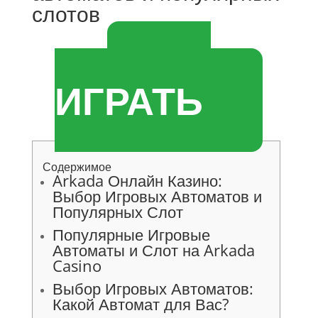
слотов
ИГРАТЬ
Содержимое
Arkada Онлайн Казино:
Выбор Игровых Автоматов и
Популярных Слот
Популярные Игровые
Автоматы и Слот на Arkada
Casino
Выбор Игровых Автоматов:
Какой Автомат для Вас?