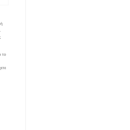
κή
.
ς
ι το
χετε