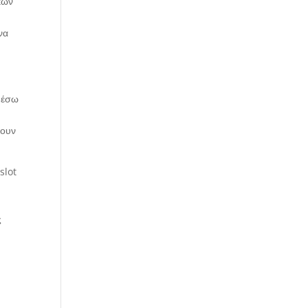
κών
να
μέσω
σουν
slot
ς