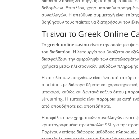
διαθέτουν άδειες λειτουργίας από ρυθμιστικούς 
δεδομένων. Επιπλέον, χρησιμοποιούν προηγμένε
συναλλαγών. Η υπεύθυνη συμμετοχή είναι επίσης 
βοηθήσουν τους παίκτες να διατηρήσουν τον έλεγ
Τι είναι το Greek Online C
Το
greek online casino
είναι στην ουσία μια ψη
του διαδικτύου. Η λειτουργία του βασίζεται σε ε
διασφαλίζουν την αμεροληψία των αποτελεσμάτων
χρήματα μέσω ηλεκτρονικών μεθόδων πληρωμής κα
Η ποικιλία των παιχνιδιών είναι ένα από τα κύρι
machines με διάφορα θέματα και χαρακτηριστικά, 
μπακαρά, καθώς και ζωντανά καζίνο όπου μπορο
streaming. Η εμπειρία είναι παρόμοια με αυτή ε
από οπουδήποτε και οποτεδήποτε.
Η ασφάλεια των χρηματικών συναλλαγών είναι υψ
κρυπτογραφημένα πρωτόκολλα SSL για την προσ
Παρέχουν επίσης διάφορες μεθόδους πληρωμής, ό
τραπεζικές μεταφορές, για να διευκολύνουν τις κατ