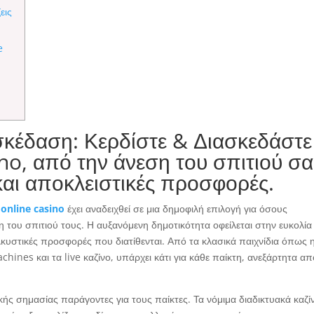
εις
e
κέδαση: Κερδίστε & Διασκεδάστε
ino, από την άνεση του σπιτιού σα
και αποκλειστικές προσφορές.
 online casino
έχει αναδειχθεί σε μια δημοφιλή επιλογή για όσους
 του σπιτιού τους. Η αυξανόμενη δημοτικότητα οφείλεται στην ευκολία
ελκυστικές προσφορές που διατίθενται. Από τα κλασικά παιχνίδια όπως 
chines και τα live καζίνο, υπάρχει κάτι για κάθε παίκτη, ανεξάρτητα απ
ής σημασίας παράγοντες για τους παίκτες. Τα νόμιμα διαδικτυακά καζί