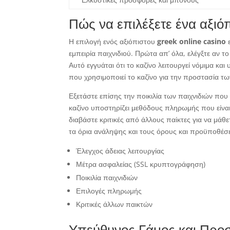
Πώς να επιλέξετε ένα αξιό
Η επιλογή ενός αξιόπιστου
greek online casino
ε
εμπειρία παιχνιδιού. Πρώτα απ’ όλα, ελέγξτε αν το
Αυτό εγγυάται ότι το καζίνο λειτουργεί νόμιμα κα
που χρησιμοποιεί το καζίνο για την προστασία 
Εξετάστε επίσης την ποικιλία των παιχνιδιών που 
καζίνο υποστηρίζει μεθόδους πληρωμής που είναι β
διαβάστε κριτικές από άλλους παίκτες για να μάθε
τα όρια ανάληψης και τους όρους και προϋποθέσ
Έλεγχος άδειας λειτουργίας
Μέτρα ασφαλείας (SSL κρυπτογράφηση)
Ποικιλία παιχνιδιών
Επιλογές πληρωμής
Κριτικές άλλων παικτών
Υπεύθυνος Γάμος και Προσ