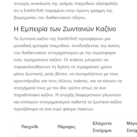
συνεχής ανανέωση της γκάμας παιχνιδιών εξασφαλίζει
ότι η baxterbet παραμένει στην πρώτη γραμμή της
βιομηχανίας του διαδικτυακού τζόγου.
Η Εμπειρία των Ζωντανών Καζίνο
Τα ζωντανά καζίνο της baxterbet προσφέρουν μια
μοναδική εμπειρία παιχνιδιού, συνδυάζοντας την άνεση
του διαδικτυακού στοιχηματισμού με την ατμόσφαιρα
ενός πραγματικού καζίνο. Οι παίκτες μπορούν να
παρακολουθήσουν τη δράση σε πραγματικό χρόνο
μέσω ζωντανής ροής βίντεο, να συνομιλήσουν με τους
κρουπιέρηδες και τους άλλους παίκτες, και να κάνουν τα
στοιχήματά τους με τον ίδιο τρόπο όπως σε ένα
παραδοσιακό καζίνο. Η ύπαρξη διαφορετικών γλωσσών
και επιλογών στοιχηματισμού καθιστά τα ζωντανά καζίνο
προσβάσιμα σε ένα ευρύ φάσμα παικτών.
Ελάχιστο
Μέγι
Παιχνίδι
Πάροχος
Στοίχημα
Στοί