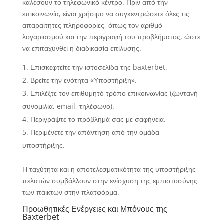
καλέσουν το τηλεφωνικό κέντρο. Πριν από την
επικοινωνία, είναι χρήσιμο να συγκεντρώσετε όλες τις
απαραίτητες πληροφορίες, όπως τον αριθμό
λογαριασμού και την περιγραφή του προβλήματος, ώστε
να επιταχυνθεί η διαδικασία επίλυσης.
Επισκεφτείτε την ιστοσελίδα της baxterbet.
Βρείτε την ενότητα «Υποστήριξη».
Επιλέξτε τον επιθυμητό τρόπο επικοινωνίας (ζωντανή
συνομιλία, email, τηλέφωνο).
Περιγράψτε το πρόβλημά σας με σαφήνεια.
Περιμένετε την απάντηση από την ομάδα
υποστήριξης.
Η ταχύτητα και η αποτελεσματικότητα της υποστήριξης
πελατών συμβάλλουν στην ενίσχυση της εμπιστοσύνης
των παικτών στην πλατφόρμα.
Προωθητικές Ενέργειες και Μπόνους της
Baxterbet