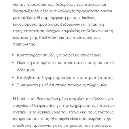
για την προστασία των δεδομένων των παικτών και
διασφαλίζει ότι όλες οι συναλλαγές πραγματοποιούνται
με ασφάλεια. Η συμμόρφωση με τους διεθνείς
κανονισμούς προστασίας δεδομένων και η τακτική
πραγματοποίηση ελέγχων ασφαλείας επιβεβαιώνουν τη
δέσμευση της baxterbet για την προστασία των
παικτών της.
Κρυπτογράφηση SSL για ασφαλείς συναλλαγές.
Πολιτική απορρήτου που προστατεύει τα προσωπικά
δεδομένα.
Επαλήθευση λογαριασμού για την αποτροπή απάτης.
Συνεργασία με αξιόπιστους παρόχους πληρωμών.
Η baxterbet δεν παρέχει μόνο ασφαλές περιβάλλον για
παιχνίδι, αλλά φροντίζει για την ενημέρωση των παικτών
σχετικά με τους κινδύνους του τζόγου και τους τρόπους
αντιμετώπισης τους. H εταιρεία είναι αφοσιωμένη στην
υπεύθυνη προσέγγιση στις υπηρεσίες που προσφέρει.