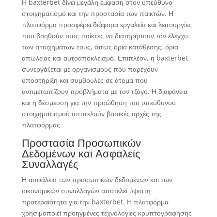
Η baxterbet δίνει μεγάλη έμφαση στον υπεύθυνο
στοιχηματισμό και την προστασία των παικτών. Η
πλατφόρμα προσφέρει διάφορα εργαλεία και λειτουργίες
που βοηθούν τους παίκτες να διατηρήσουν τον έλεγχο
των στοιχημάτων τους, όπως όρια κατάθεσης, όρια
απώλειας και αυτοαποκλεισμό. Επιπλέον, η baxterbet
συνεργάζεται με οργανισμούς που παρέχουν
υποστήριξη και συμβουλές σε άτομα που
αντιμετωπίζουν προβλήματα με τον τζόγο. Η διαφάνεια
και η δέσμευση για την προώθηση του υπεύθυνου
στοιχηματισμού αποτελούν βασικές αρχές της
πλατφόρμας.
Προστασία Προσωπικών
Δεδομένων και Ασφαλείς
Συναλλαγές
Η ασφάλεια των προσωπικών δεδομένων και των
οικονομικών συναλλαγών αποτελεί ύψιστη
προτεραιότητα για την baxterbet. Η πλατφόρμα
χρησιμοποιεί προηγμένες τεχνολογίες κρυπτογράφησης