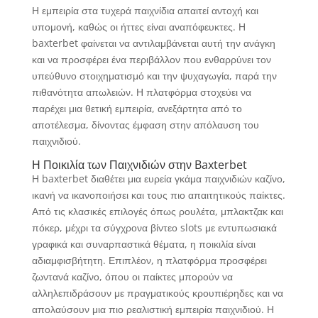
Η εμπειρία στα τυχερά παιχνίδια απαιτεί αντοχή και
υπομονή, καθώς οι ήττες είναι αναπόφευκτες. Η
baxterbet φαίνεται να αντιλαμβάνεται αυτή την ανάγκη
και να προσφέρει ένα περιβάλλον που ενθαρρύνει τον
υπεύθυνο στοιχηματισμό και την ψυχαγωγία, παρά την
πιθανότητα απωλειών. Η πλατφόρμα στοχεύει να
παρέχει μια θετική εμπειρία, ανεξάρτητα από το
αποτέλεσμα, δίνοντας έμφαση στην απόλαυση του
παιχνιδιού.
Η Ποικιλία των Παιχνιδιών στην Baxterbet
Η baxterbet διαθέτει μια ευρεία γκάμα παιχνιδιών καζίνο,
ικανή να ικανοποιήσει και τους πιο απαιτητικούς παίκτες.
Από τις κλασικές επιλογές όπως ρουλέτα, μπλακτζακ και
πόκερ, μέχρι τα σύγχρονα βίντεο slots με εντυπωσιακά
γραφικά και συναρπαστικά θέματα, η ποικιλία είναι
αδιαμφισβήτητη. Επιπλέον, η πλατφόρμα προσφέρει
ζωντανά καζίνο, όπου οι παίκτες μπορούν να
αλληλεπιδράσουν με πραγματικούς κρουπιέρηδες και να
απολαύσουν μια πιο ρεαλιστική εμπειρία παιχνιδιού. Η