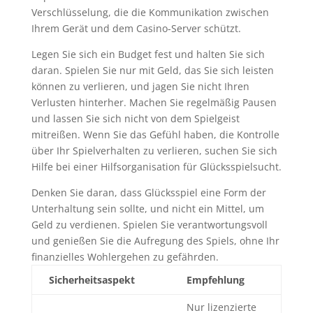
Verschlüsselung, die die Kommunikation zwischen
Ihrem Gerät und dem Casino-Server schützt.
Legen Sie sich ein Budget fest und halten Sie sich
daran. Spielen Sie nur mit Geld, das Sie sich leisten
können zu verlieren, und jagen Sie nicht Ihren
Verlusten hinterher. Machen Sie regelmäßig Pausen
und lassen Sie sich nicht von dem Spielgeist
mitreißen. Wenn Sie das Gefühl haben, die Kontrolle
über Ihr Spielverhalten zu verlieren, suchen Sie sich
Hilfe bei einer Hilfsorganisation für Glücksspielsucht.
Denken Sie daran, dass Glücksspiel eine Form der
Unterhaltung sein sollte, und nicht ein Mittel, um
Geld zu verdienen. Spielen Sie verantwortungsvoll
und genießen Sie die Aufregung des Spiels, ohne Ihr
finanzielles Wohlergehen zu gefährden.
Sicherheitsaspekt
Empfehlung
Nur lizenzierte