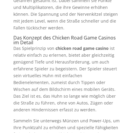
Gefahren gesäumt ist. Dabei sammeln sie Punkte
und Multiplikatoren, die ihre Gewinne erhöhen
können. Die Spannung und der Nervenkitzel steigen
mit jedem Level, wenn die Straße schneller und die
Fallen tückischer werden.
Das Konzept des Chicken Road Game Casinos
im Detail
Das Spielprinzip von
chicken road game casino
ist
relativ einfach zu erlernen, bietet aber gleichzeitig
genügend Tiefe und Herausforderung, um auch
erfahrene Spieler zu begeistern. Der Spieler steuert
sein virtuelles Huhn mit einfachen
Bedienelementen, zumeist durch Tippen oder
Wischen auf dem Bildschirm eines mobilen Geräts.
Das Ziel ist es, das Huhn so lange wie möglich über
die Straße zu führen, ohne von Autos, Zügen oder
anderen Hindernissen erfasst zu werden.
Sammeln Sie unterwegs Münzen und Power-Ups, um
Ihre Punktzahl zu erhöhen und spezielle Fähigkeiten