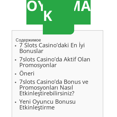
OYNAMA
K
Содержимое
7 Slots Casino’daki En İyi
Bonuslar
7slots Casino’da Aktif Olan
Promosyonlar
Öneri
7slots Casino’da Bonus ve
Promosyonları Nasıl
Etkinleştirebilirsiniz?
Yeni Oyuncu Bonusu
Etkinleştirme