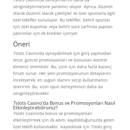
zenginleştirmesine yardımcı oluyor. Ayrıca, düzenli
olarak düzenli olarak çekilişler ve özel oyunlarla ilgili
özel teklifler sunuluyor. Bu teklifler, belirli oyunlar
için özel kuponlar veya belirli süre zarfında yapılan
yatırımlar için ek krediler içeriyor.
Öneri
7slots Casino’da oynayabilmek için giriş yapmadan
önce, güncel promosyonları ve bonusları kontrol
etmeniz önemlidir. Bu, sizin için daha fazla kazanç
fırsatı sunar. Her yeni promosyonunun detaylarını
inceleyerek, en uygun olanını seçip kullanmanızı
öneririm. Bu, sizin oyun deneyiminizi daha da
zenginleştirecektir.
7slots Casino’da Bonus ve Promosyonları Nasıl
Etkinleştirebilirsiniz?
7slots Casino’da bonus ve promosyonları
etkinleştirmek için ilk adım, kaydolduğunuzda gelen
özel teklifi kullanmaktır. Kaydolmak için 7slots giriş