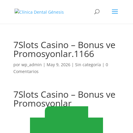
7Slots Casino – Bonus ve
Promosyonlar.1166
por
wp_admin
|
May 9, 2026
|
Sin categoría
|
0
Comentarios
7Slots Casino – Bonus ve
Promosyonlar