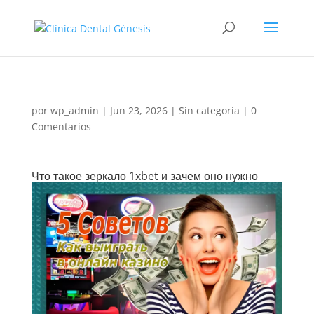
por
wp_admin
|
Jun 23, 2026
|
Sin categoría
|
0
Comentarios
Что такое зеркало 1xbet и зачем оно нужно