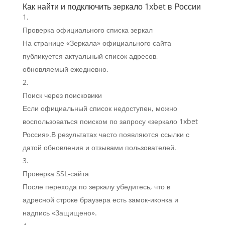
Как найти и подключить зеркало 1xbet в России
Проверка официального списка зеркал
На странице «Зеркала» официального сайта
публикуется актуальный список адресов,
обновляемый ежедневно.
Поиск через поисковики
Если официальный список недоступен, можно
воспользоваться поиском по запросу «зеркало 1xbet
Россия».В результатах часто появляются ссылки с
датой обновления и отзывами пользователей.
Проверка SSL‑сайта
После перехода по зеркалу убедитесь, что в
адресной строке браузера есть замок‑иконка и
надпись «Защищено».