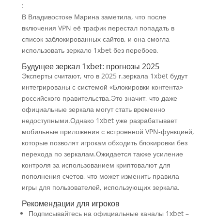
:
В Владивостоке Марина заметила, что после
включения VPN её трафик перестал попадать в
список заблокированных сайтов, и она смогла
использовать зеркало 1xbet без перебоев.
Будущее зеркал 1xbet: прогнозы 2025
Эксперты считают, что в 2025 г.зеркала 1xbet будут
интегрированы с системой «Блокировки контента»
российского правительства.Это значит, что даже
официальные зеркала могут стать временно
недоступными.Однако 1xbet уже разрабатывает
мобильные приложения с встроенной VPN‑функцией,
которые позволят игрокам обходить блокировки без
перехода по зеркалам.Ожидается также усиление
контроля за использованием криптовалют для
пополнения счетов, что может изменить правила
игры для пользователей, использующих зеркала.
Рекомендации для игроков
Подписывайтесь на официальные каналы 1xbet –