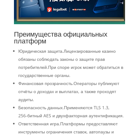
Преимущества официальных
платформ
Юридическая защита.Лицензированные казино
обязаны соблюдать законы о защите прав
потребителей.При споре игрок может обратиться в
государственные органы.
Финансовая прозрачность.Операторы публикуют
отчёты о доходах и выплатах, а также проходят
аудиты.
Безопасность данных.Применяются TLS 1.3,
256‑битный AES и двухфакторная аутентификация.
Ответственная игра.Платформы предоставляют
инструменты ограничения ставок, автопаузы и