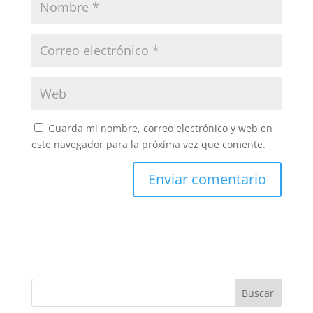
Guarda mi nombre, correo electrónico y web en
este navegador para la próxima vez que comente.
Buscar