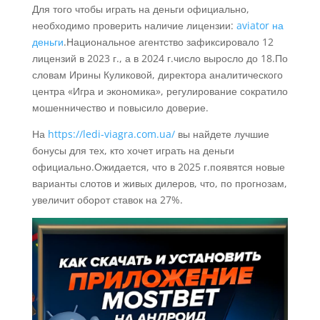
Для того чтобы играть на деньги официально,
необходимо проверить наличие лицензии:
aviator на
деньги
.Национальное агентство зафиксировало 12
лицензий в 2023 г., а в 2024 г.число выросло до 18.По
словам Ирины Куликовой, директора аналитического
центра «Игра и экономика», регулирование сократило
мошенничество и повысило доверие.
На
https://ledi-viagra.com.ua/
вы найдете лучшие
бонусы для тех, кто хочет играть на деньги
официально.Ожидается, что в 2025 г.появятся новые
варианты слотов и живых дилеров, что, по прогнозам,
увеличит оборот ставок на 27%.