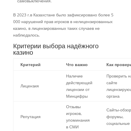
самовыключения.
В 2023 г.в Казахстане было зафиксировано более 5
000 нарушений прав игроков в нелицензированных
казино, в лицензированных таких случаев не
наблюдалось.
Критерии выбора надёжного
казино
Критерий
Что важно
Как провер
Наличие
Проверить н
действующей
сайте
Лицензия
лицензии от
лицензирую
Минцифры
органа
Отзывы
Сайты‑обзор
игроков,
Репутация
форумы,
упоминания
социальные 
в СМИ