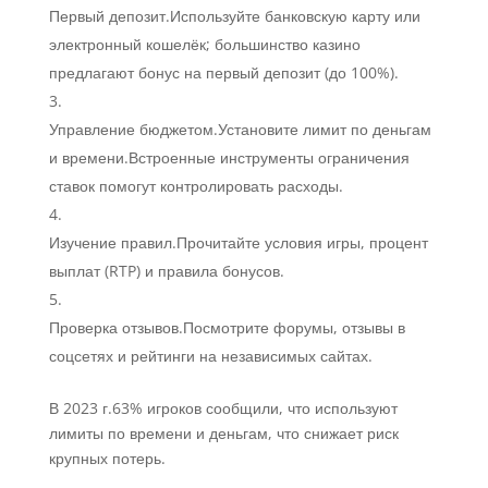
Первый депозит.Используйте банковскую карту или
электронный кошелёк; большинство казино
предлагают бонус на первый депозит (до 100%).
Управление бюджетом.Установите лимит по деньгам
и времени.Встроенные инструменты ограничения
ставок помогут контролировать расходы.
Изучение правил.Прочитайте условия игры, процент
выплат (RTP) и правила бонусов.
Проверка отзывов.Посмотрите форумы, отзывы в
соцсетях и рейтинги на независимых сайтах.
В 2023 г.63% игроков сообщили, что используют
лимиты по времени и деньгам, что снижает риск
крупных потерь.