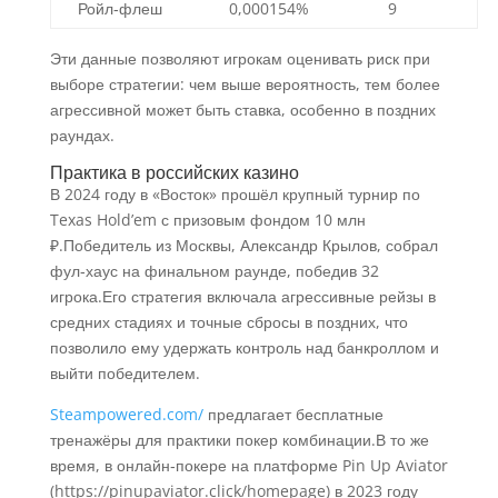
Ройл‑флеш
0,000154%
9
Эти данные позволяют игрокам оценивать риск при
выборе стратегии: чем выше вероятность, тем более
агрессивной может быть ставка, особенно в поздних
раундах.
Практика в российских казино
В 2024 году в «Восток» прошёл крупный турнир по
Texas Hold’em с призовым фондом 10 млн
₽.Победитель из Москвы, Александр Крылов, собрал
фул‑хаус на финальном раунде, победив 32
игрока.Его стратегия включала агрессивные рейзы в
средних стадиях и точные сбросы в поздних, что
позволило ему удержать контроль над банкроллом и
выйти победителем.
Steampowered.com/
предлагает бесплатные
тренажёры для практики покер комбинации.В то же
время, в онлайн‑покере на платформе Pin Up Aviator
(https://pinupaviator.click/homepage) в 2023 году