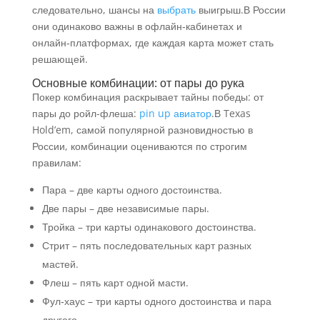
следовательно, шансы на
выбрать
выигрыш.В России
они одинаково важны в офлайн‑кабинетах и
онлайн‑платформах, где каждая карта может стать
решающей.
Основные комбинации: от пары до рука
Покер комбинация раскрывает тайны победы: от
пары до ройл-флеша:
pin up авиатор
.В Texas
Hold’em, самой популярной разновидностью в
России, комбинации оцениваются по строгим
правилам:
Пара – две карты одного достоинства.
Две пары – две независимые пары.
Тройка – три карты одинакового достоинства.
Стрит – пять последовательных карт разных
мастей.
Флеш – пять карт одной масти.
Фул‑хаус – три карты одного достоинства и пара
другого.