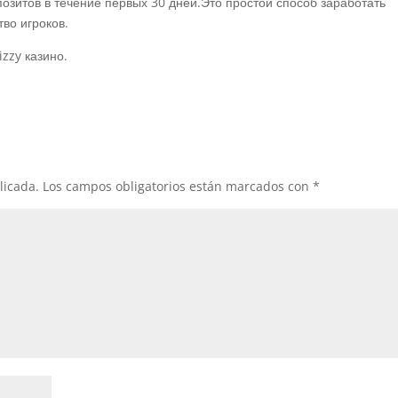
озитов в течение первых 30 дней.Это простой способ заработать
во игроков.
izzy казино.
licada.
Los campos obligatorios están marcados con
*