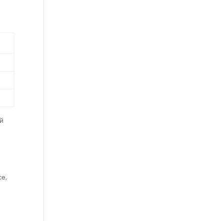
ой
се,