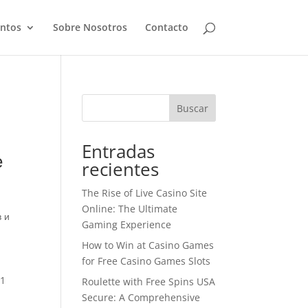
ntos
Sobre Nosotros
Contacto
Buscar
Entradas
е
recientes
The Rise of Live Casino Site
Online: The Ultimate
в и
Gaming Experience
How to Win at Casino Games
for Free Casino Games Slots
21
Roulette with Free Spins USA
Secure: A Comprehensive