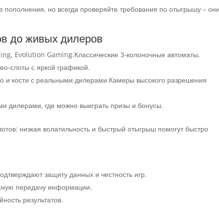
е пополнения, но всегда проверяйте требования по отыгрышу – он
ов до живых дилеров
ming, Evolution Gaming.Классические 3‑колоночные автоматы,
ео‑слоты с яркой графикой.
кено и кости с реальными дилерами.Камеры высокого разрешения
и дилерами, где можно выиграть призы и бонусы.
лотов: низкая волатильность и быстрый отыгрыш помогут быстро
одтверждают защиту данных и честность игр.
асную передачу информации.
йность результатов.