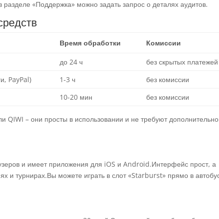
 в разделе «Поддержка» можно задать запрос о деталях аудитов.
средств
Время обработки
Комиссии
до 24 ч
без скрытых платежей
и, PayPal)
1-3 ч
без комиссии
10-20 мин
без комиссии
ли QIWI – они просты в использовании и не требуют дополнительн
узеров и имеет приложения для iOS и Android.Интерфейс прост, а
 и турнирах.Вы можете играть в слот «Starburst» прямо в автобу