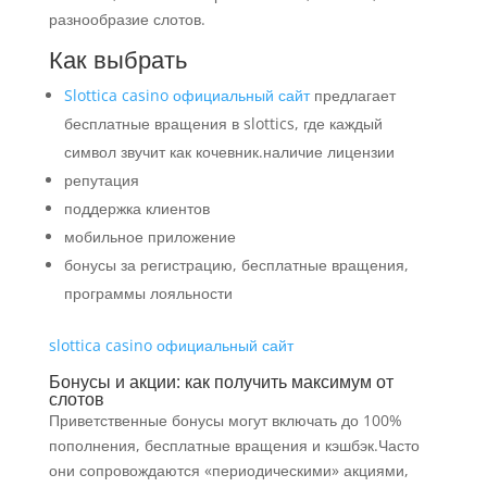
разнообразие слотов.
Как выбрать
Slottica casino официальный сайт
предлагает
бесплатные вращения в slottics, где каждый
символ звучит как кочевник.наличие лицензии
репутация
поддержка клиентов
мобильное приложение
бонусы за регистрацию, бесплатные вращения,
программы лояльности
slottica casino официальный сайт
Бонусы и акции: как получить максимум от
слотов
Приветственные бонусы могут включать до 100%
пополнения, бесплатные вращения и кэшбэк.Часто
они сопровождаются «периодическими» акциями,