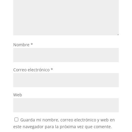
Nombre
*
Correo electrónico
*
Web
Guarda mi nombre, correo electrónico y web en
este navegador para la próxima vez que comente.