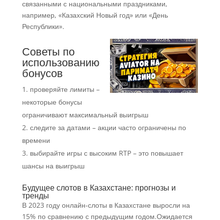
связанными с национальными праздниками,
например, «Казахский Новый год» или «День
Республики».
Советы по
использованию
бонусов
проверяйте лимиты –
некоторые бонусы
ограничивают максимальный выигрыш
следите за датами – акции часто ограничены по
времени
выбирайте игры с высоким RTP – это повышает
шансы на выигрыш
Будущее слотов в Казахстане: прогнозы и
тренды
В 2023 году онлайн‑слоты в Казахстане выросли на
15% по сравнению с предыдущим годом.Ожидается