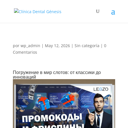
por
wp_admin
|
May 12, 2026
|
Sin categoría
|
0
Comentarios
Погружение в мир слотов: от классики до
инноваций