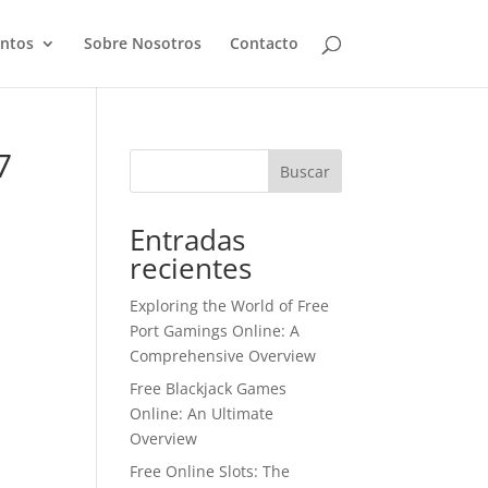
ntos
Sobre Nosotros
Contacto
7
Buscar
Entradas
recientes
Exploring the World of Free
Port Gamings Online: A
Comprehensive Overview
Free Blackjack Games
Online: An Ultimate
Overview
Free Online Slots: The