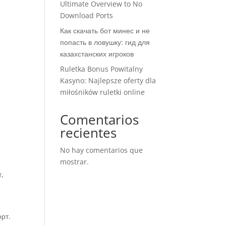
Ultimate Overview to No
Download Ports
Как скачать бот минес и не
попасть в ловушку: гид для
казахстанских игроков
Ruletka Bonus Powitalny
Kasyno: Najlepsze oferty dla
miłośników ruletki online
Comentarios
recientes
No hay comentarios que
mostrar.
т,
орт.