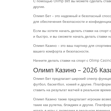
С помощью Olimp Bet вы можете сделать ставк
другие.
Олимп Бет – это надежный и безопасный спосо
для обеспечения безопасности и конфиденци
Если вы хотите начать делать ставки на спорт 
и быстро, и вы сможете начать делать ставки 
Олимп Казино – это ваш партнер для спортивн
вашего комфорта и безопасности.
Начните делать ставки на спорт с Olimp Casino
Олимп Казино – 2026 Каза
Олимп Бет предлагает широкий спектр функций
футбол, баскетбол, хоккей и другие. Платформ
ставить на результат матчей в реальном време
Олимп Казино также предлагает игрокам возмож
такие как рулетка, блэкджек и другие. Платфо
играть в игры с дилерами в реальном времени