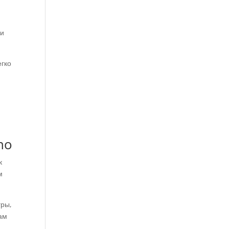
ии
егко
я
no
к
м
гры,
кам