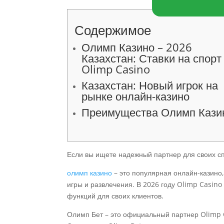
Содержимое
Олимп Казино – 2026
Казахстан: Ставки на спорт
Olimp Casino
Казахстан: Новый игрок на
рынке онлайн-казино
Преимущества Олимп Кази
Если вы ищете надежный партнер для своих сп
олимп казино
– это популярная онлайн-казино,
игры и развлечения. В 2026 году Olimp Casin
функций для своих клиентов.
Олимп Бет – это официальный партнер Olimp Ca