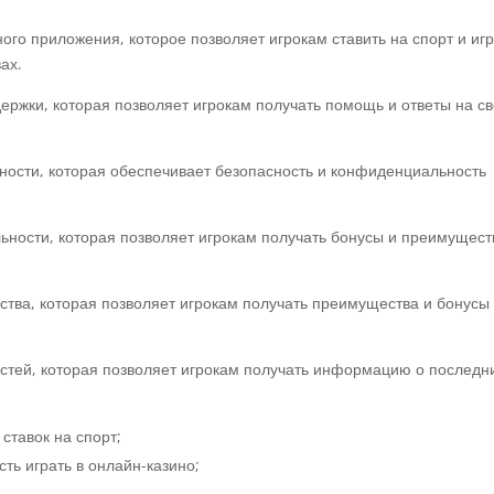
го приложения, которое позволяет игрокам ставить на спорт и игр
ах.
ржки, которая позволяет игрокам получать помощь и ответы на с
ности, которая обеспечивает безопасность и конфиденциальность
ьности, которая позволяет игрокам получать бонусы и преимущест
тва, которая позволяет игрокам получать преимущества и бонусы 
стей, которая позволяет игрокам получать информацию о последн
ставок на спорт;
ть играть в онлайн-казино;