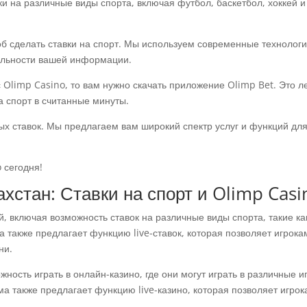
и на различные виды спорта, включая футбол, баскетбол, хоккей и
б сделать ставки на спорт. Мы используем современные технолог
альности вашей информации.
с Olimp Casino, то вам нужно скачать приложение Olimp Bet. Это л
на спорт в считанные минуты.
ых ставок. Мы предлагаем вам широкий спектр услуг и функций дл
 сегодня!
хстан: Ставки на спорт и Olimp Casi
, включая возможность ставок на различные виды спорта, такие ка
а также предлагает функцию live-ставок, которая позволяет игрока
ни.
ность играть в онлайн-казино, где они могут играть в различные и
рма также предлагает функцию live-казино, которая позволяет игро
.