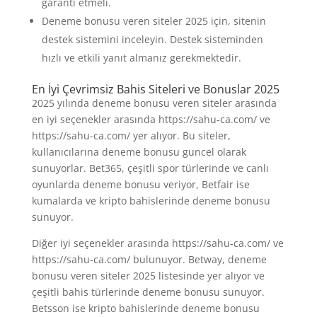
garanti etmeli.
Deneme bonusu veren siteler 2025 için, sitenin
destek sistemini inceleyin. Destek sisteminden
hızlı ve etkili yanıt almanız gerekmektedir.
En İyi Çevrimsiz Bahis Siteleri ve Bonuslar 2025
2025 yılında deneme bonusu veren siteler arasında
en iyi seçenekler arasında https://sahu-ca.com/ ve
https://sahu-ca.com/ yer alıyor. Bu siteler,
kullanıcılarına deneme bonusu guncel olarak
sunuyorlar. Bet365, çeşitli spor türlerinde ve canlı
oyunlarda deneme bonusu veriyor, Betfair ise
kumalarda ve kripto bahislerinde deneme bonusu
sunuyor.
Diğer iyi seçenekler arasında https://sahu-ca.com/ ve
https://sahu-ca.com/ bulunuyor. Betway, deneme
bonusu veren siteler 2025 listesinde yer alıyor ve
çeşitli bahis türlerinde deneme bonusu sunuyor.
Betsson ise kripto bahislerinde deneme bonusu