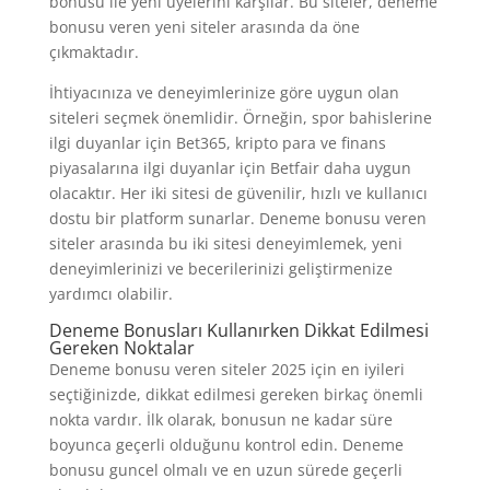
bonusu ile yeni üyelerini karşılar. Bu siteler, deneme
bonusu veren yeni siteler arasında da öne
çıkmaktadır.
İhtiyacınıza ve deneyimlerinize göre uygun olan
siteleri seçmek önemlidir. Örneğin, spor bahislerine
ilgi duyanlar için Bet365, kripto para ve finans
piyasalarına ilgi duyanlar için Betfair daha uygun
olacaktır. Her iki sitesi de güvenilir, hızlı ve kullanıcı
dostu bir platform sunarlar. Deneme bonusu veren
siteler arasında bu iki sitesi deneyimlemek, yeni
deneyimlerinizi ve becerilerinizi geliştirmenize
yardımcı olabilir.
Deneme Bonusları Kullanırken Dikkat Edilmesi
Gereken Noktalar
Deneme bonusu veren siteler 2025 için en iyileri
seçtiğinizde, dikkat edilmesi gereken birkaç önemli
nokta vardır. İlk olarak, bonusun ne kadar süre
boyunca geçerli olduğunu kontrol edin. Deneme
bonusu guncel olmalı ve en uzun sürede geçerli