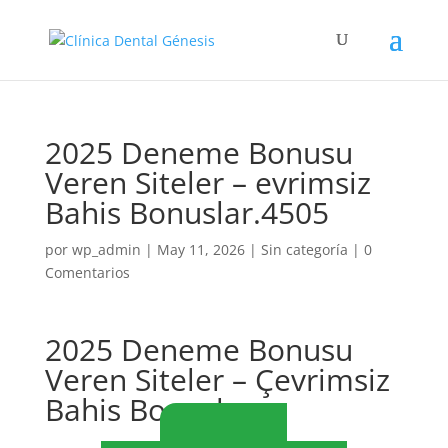
2025 Deneme Bonusu
Veren Siteler – evrimsiz
Bahis Bonuslar.4505
por
wp_admin
|
May 11, 2026
|
Sin categoría
|
0
Comentarios
2025 Deneme Bonusu
Veren Siteler – Çevrimsiz
Bahis Bonusları