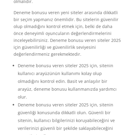
olmalıdır.
Deneme bonusu veren yeni siteler arasında dikkatli
bir seçim yapmanız önemlidir. Bu sitelerin güvenilir
olup olmadığını kontrol etmek için, belki de daha
önce deneyimli oyuncuların değerlendirmelerini
inceleyebilirsiniz. Deneme bonusu veren siteler 2025
için güvenilirliği ve güvenilirlik seviyesini
değerlendirmeniz gerekmektedir.
Deneme bonusu veren siteler 2025 için, sitenin
kullanıcı arayüzünün kullanımı kolay olup
olmadığını kontrol edin. Basit ve anlaşılır bir
arayüz, deneme bonusu kullanmanızda yardımcı
olur.
Deneme bonusu veren siteler 2025 için, sitenin
güvenliği konusunda dikkatli olun. Güvenli bir
sitenin, kullanıcı bilgilerinizi koruyabileceğini ve
verilerinizi güvenli bir şekilde saklayabileceğini