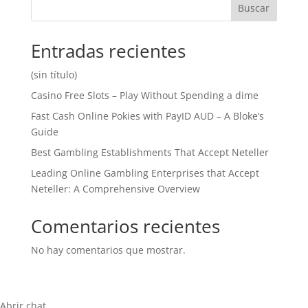
Buscar
Entradas recientes
(sin título)
Casino Free Slots – Play Without Spending a dime
Fast Cash Online Pokies with PayID AUD – A Bloke’s
Guide
Best Gambling Establishments That Accept Neteller
Leading Online Gambling Enterprises that Accept
Neteller: A Comprehensive Overview
Comentarios recientes
No hay comentarios que mostrar.
Abrir chat