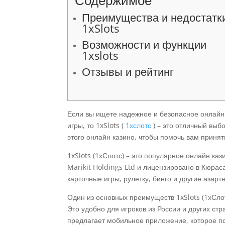
Преимущества и недостатк
1xSlots
Возможности и функции
1xslots
Отзывы и рейтинг
Если вы ищете надежное и безопасное онлайн к
игры, то 1xSlots (
1хслотс
) – это отличный выб
этого онлайн казино, чтобы помочь вам приня
1xSlots (1хСлотс) – это популярное онлайн ка
Marikit Holdings Ltd и лицензировано в Кюрас
карточные игры, рулетку, бинго и другие азарт
Один из основных преимуществ 1xSlots (1хСлот
Это удобно для игроков из России и других стр
предлагает мобильное приложение, которое по