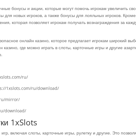
личные бонусы и акции, которые могут помочь игрокам увеличить св
ы для новых игроков, а также бонусы для лояльных игроков. Кроме
дения, которая позволяет игрокам получать вознаграждения за каж
безопасное онлайн казино, которое предлагает игрокам широкий вы
н казино, где можно играть в слоты, карточные игры и другие азар
р.
xslots.com/ru/
s://1xslots.com/ru/download/
ru/mirror/
/ru/download/
ки 1xSlots
 игр, включая слоты, карточные игры, рулетку и другие. Это позвол