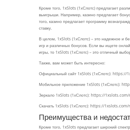
Кроме того, 1xSlots (1хСлотс) предлагает раз
выигрыши. Например, казино предлагает бонус
того, казино предлагает программу вознаграж
ставку.
В целом, 1xSlots (1хСлотс) – это надежное и 
игр и различных бонусов. Если вы ищете онлай
игры, то 1xSlots (1хСлотс) – это отличный выбо
Также, вам может быть интересно:
Официальный сайт 1xSlots (1хСлотс): https://1
Мобильное приложение 1xSlots (1хСлотс): http
Зеркало 1xSlots (1хСлотс): https://1xslots.com/
Скачать 1xSlots (1хСлотс): https://1xslots.com
Преимущества и недостат
Кроме того, 1xSlots предлагает широкий спектр