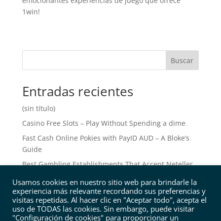
emocionantes experiencias de juego que ofrece
1win!
Buscar
Entradas recientes
(sin título)
Casino Free Slots – Play Without Spending a dime
Fast Cash Online Pokies with PayID AUD – A Bloke’s
Guide
Best Gambling Establishments That Accept Neteller
Leading Online Gambling Enterprises that Accept
Usamos cookies en nuestro sitio web para brindarle la
Neteller: A Comprehensive Overview
experiencia más relevante recordando sus preferencias y
visitas repetidas. Al hacer clic en "Aceptar todo", acepta el
uso de TODAS las cookies. Sin embargo, puede visitar
Comentarios recientes
"Configuración de cookies" para proporcionar un