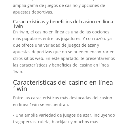
amplia gama de juegos de casino y opciones de
apuestas deportivas.
Características y beneficios del casino en línea
1win
En 1win, el casino en línea es una de las opciones
más populares entre los jugadores. Y con razón, ya
que ofrece una variedad de juegos de azar y
apuestas deportivas que no se pueden encontrar en
otros sitios web. En este apartado, te presentaremos
las características y beneficios del casino en línea
1win.
Características del casino en línea
1win
Entre las características más destacadas del casino
en línea 1win se encuentran:
• Una amplia variedad de juegos de azar, incluyendo
tragaperras, ruleta, blackjack y muchos más.