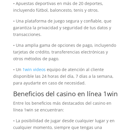
• Apuestas deportivas en más de 20 deportes,
incluyendo fútbol, baloncesto, tenis y otros.
• Una plataforma de juego segura y confiable, que
garantiza la privacidad y seguridad de tus datos y
transacciones.
• Una amplia gama de opciones de pago, incluyendo
tarjetas de crédito, transferencias electrónicas y
otros métodos de pago.
• Un
1win videos
equipo de atención al cliente
disponible las 24 horas del día, 7 días a la semana,
para ayudarte en caso de necesidad.
Beneficios del casino en línea 1win
Entre los beneficios más destacados del casino en
línea 1win se encuentran:
• La posibilidad de jugar desde cualquier lugar y en
cualquier momento, siempre que tengas una