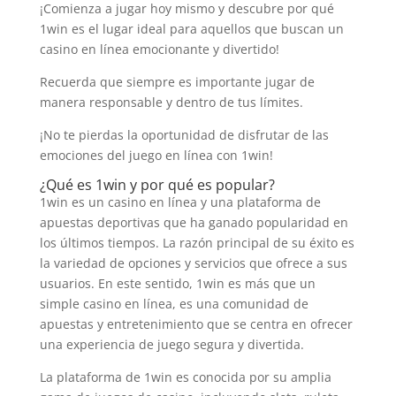
¡Comienza a jugar hoy mismo y descubre por qué
1win es el lugar ideal para aquellos que buscan un
casino en línea emocionante y divertido!
Recuerda que siempre es importante jugar de
manera responsable y dentro de tus límites.
¡No te pierdas la oportunidad de disfrutar de las
emociones del juego en línea con 1win!
¿Qué es 1win y por qué es popular?
1win es un casino en línea y una plataforma de
apuestas deportivas que ha ganado popularidad en
los últimos tiempos. La razón principal de su éxito es
la variedad de opciones y servicios que ofrece a sus
usuarios. En este sentido, 1win es más que un
simple casino en línea, es una comunidad de
apuestas y entretenimiento que se centra en ofrecer
una experiencia de juego segura y divertida.
La plataforma de 1win es conocida por su amplia