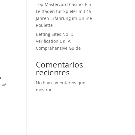
Top Mastercard Casino: Ein
Leitfaden für Spieler mit 15
Jahren Erfahrung im Online-
Roulette
Betting Sites No ID
Verification UK: A
Comprehensive Guide
Comentarios
recientes
ш
No hay comentarios que
стей
mostrar.