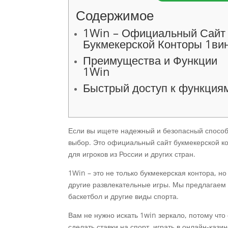
Содержимое
1Win – Официальный Сайт
Букмекерской Конторы 1ви
Преимущества и Функции
1Win
Быстрый доступ к функция
Если вы ищете надежный и безопасный способ с
выбор. Это официальный сайт букмекерской ко
для игроков из России и других стран.
1Win – это не только букмекерская контора, но
другие развлекательные игры. Мы предлагаем 
баскетбол и другие виды спорта.
Вам не нужно искать 1win зеркало, потому чт
сделать ставки на спорт, играть в онлайн-каз