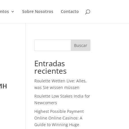
ntos
Sobre Nosotros
Contacto
Buscar
Entradas
recientes
Roulette Wetten Live: Alles,
ин
was Sie wissen müssen
Roulette Low Stakes India for
Newcomers
Highest Possible Payment
Online Online Casinos: A
Guide to Winning Huge