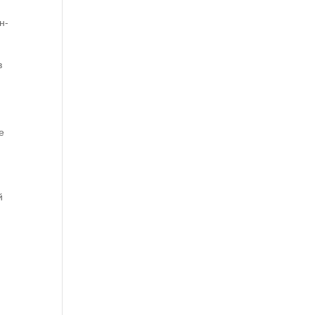
н-
в
е
й