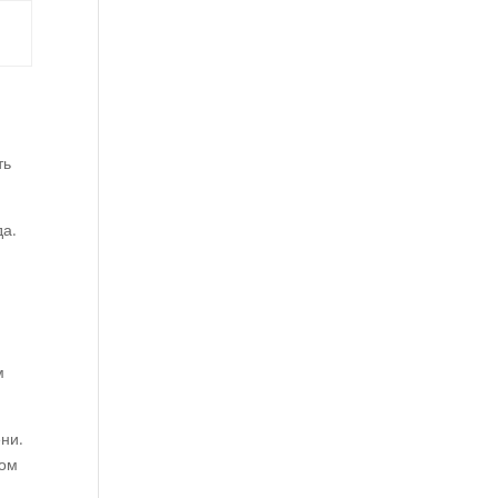
ть
да.
м
ени.
мом