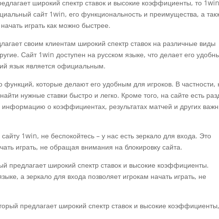
едлагает широкий спектр ставок и высокие коэффициенты, то 1win
циальный сайт 1win, его функциональность и преимущества, а так
начать играть как можно быстрее.
длагает своим клиентам широкий спектр ставок на различные виды
другие. Сайт 1win доступен на русском языке, что делает его удобн
сский язык является официальным.
функций, которые делают его удобным для игроков. В частности, 
найти нужные ставки быстро и легко. Кроме того, на сайте есть раз
и информацию о коэффициентах, результатах матчей и других важ
айту 1win, не беспокойтесь – у нас есть зеркало для входа. Это
ачать играть, не обращая внимания на блокировку сайта.
рый предлагает широкий спектр ставок и высокие коэффициенты.
ыке, а зеркало для входа позволяет игрокам начать играть, не
оторый предлагает широкий спектр ставок и высокие коэффициенты,