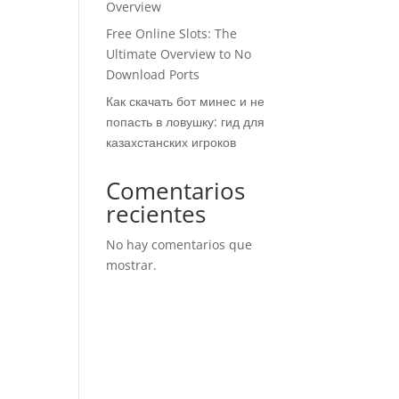
Overview
Free Online Slots: The
Ultimate Overview to No
Download Ports
Как скачать бот минес и не
попасть в ловушку: гид для
казахстанских игроков
Comentarios
recientes
No hay comentarios que
mostrar.