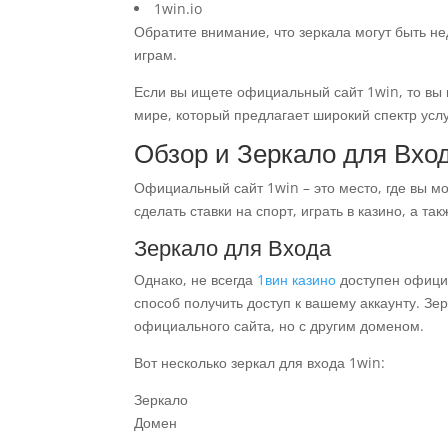
1win.io
Обратите внимание, что зеркала могут быть не
играм.
Если вы ищете официальный сайт 1win, то вы 
мире, который предлагает широкий спектр услу
Обзор и Зеркало для Вхо
Официальный сайт 1win – это место, где вы мо
сделать ставки на спорт, играть в казино, а т
Зеркало для Входа
Однако, не всегда
1вин казино
доступен официа
способ получить доступ к вашему аккаунту. Зе
официального сайта, но с другим доменом.
Вот несколько зеркал для входа 1win:
Зеркало
Домен