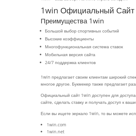
1win Официальный Сайт 
Преимущества 1win
Большой выбор спортивных событий
Высокие коэффициенты
Многофункциональная система ставок
Мобильная версия сайта
24/7 поддержка клиентов
1win предлагает своим клиентам широкий спект
многое другое. Букмекер также предлагает раз
Официальный сайт 1win доступен для доступа 
сайте, сделать ставку и получать доступ к ваш
Если вы ищете зеркало 1win, то вы можете ис
1win.com
1win.net