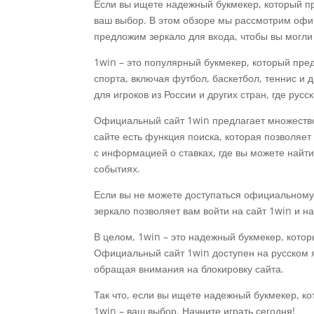
Если вы ищете надежный букмекер, который пр
ваш выбор. В этом обзоре мы рассмотрим офи
предложим зеркало для входа, чтобы вы могли 
1win – это популярный букмекер, который пре
спорта, включая футбол, баскетбол, теннис и 
для игроков из России и других стран, где ру
Официальный сайт 1win предлагает множество 
сайте есть функция поиска, которая позволяет 
с информацией о ставках, где вы можете найт
событиях.
Если вы не можете доступаться официальному с
зеркало позволяет вам войти на сайт 1win и н
В целом, 1win – это надежный букмекер, кото
Официальный сайт 1win доступен на русском яз
обращая внимания на блокировку сайта.
Так что, если вы ищете надежный букмекер, к
1win – ваш выбор. Начните играть сегодня!