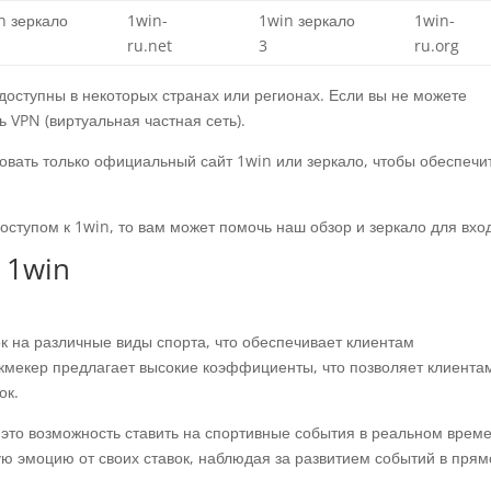
n зеркало
1win-
1win зеркало
1win-
ru.net
3
ru.org
доступны в некоторых странах или регионах. Если вы не можете
ь VPN (виртуальная частная сеть).
вать только официальный сайт 1win или зеркало, чтобы обеспечи
оступом к 1win, то вам может помочь наш обзор и зеркало для вхо
 1win
ок на различные виды спорта, что обеспечивает клиентам
укмекер предлагает высокие коэффициенты, что позволяет клиента
ок.
 это возможность ставить на спортивные события в реальном врем
ю эмоцию от своих ставок, наблюдая за развитием событий в пря