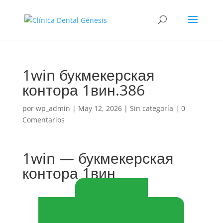
1win букмекерская
контора 1вин.386
por
wp_admin
|
May 12, 2026
|
Sin categoría
|
0
Comentarios
1win — букмекерская
контора 1вин