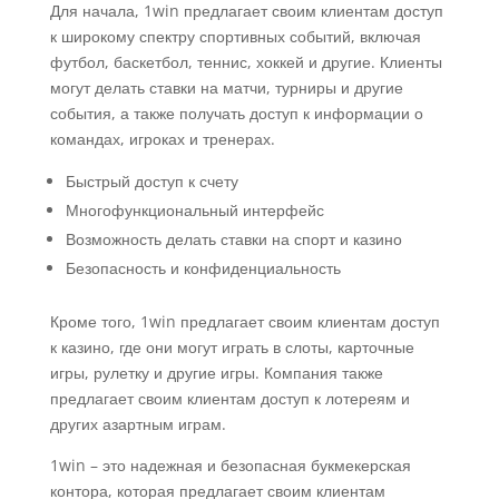
Для начала, 1win предлагает своим клиентам доступ
к широкому спектру спортивных событий, включая
футбол, баскетбол, теннис, хоккей и другие. Клиенты
могут делать ставки на матчи, турниры и другие
события, а также получать доступ к информации о
командах, игроках и тренерах.
Быстрый доступ к счету
Многофункциональный интерфейс
Возможность делать ставки на спорт и казино
Безопасность и конфиденциальность
Кроме того, 1win предлагает своим клиентам доступ
к казино, где они могут играть в слоты, карточные
игры, рулетку и другие игры. Компания также
предлагает своим клиентам доступ к лотереям и
других азартным играм.
1win – это надежная и безопасная букмекерская
контора, которая предлагает своим клиентам