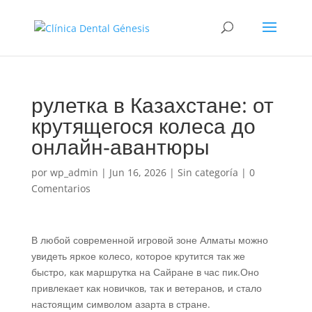
рулетка в Казахстане: от
крутящегося колеса до
онлайн‑авантюры
por
wp_admin
|
Jun 16, 2026
|
Sin categoría
|
0
Comentarios
В любой современной игровой зоне Алматы можно
увидеть яркое колесо, которое крутится так же
быстро, как маршрутка на Сайране в час пик.Оно
привлекает как новичков, так и ветеранов, и стало
настоящим символом азарта в стране.