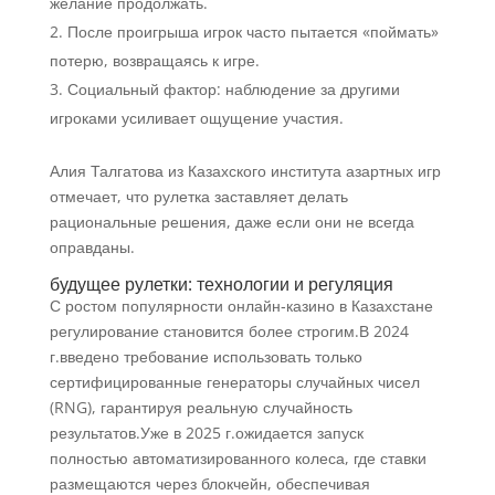
желание продолжать.
После проигрыша игрок часто пытается «поймать»
потерю, возвращаясь к игре.
Социальный фактор: наблюдение за другими
игроками усиливает ощущение участия.
Алия Талгатова из Казахского института азартных игр
отмечает, что рулетка заставляет делать
рациональные решения, даже если они не всегда
оправданы.
будущее рулетки: технологии и регуляция
С ростом популярности онлайн‑казино в Казахстане
регулирование становится более строгим.В 2024
г.введено требование использовать только
сертифицированные генераторы случайных чисел
(RNG), гарантируя реальную случайность
результатов.Уже в 2025 г.ожидается запуск
полностью автоматизированного колеса, где ставки
размещаются через блокчейн, обеспечивая