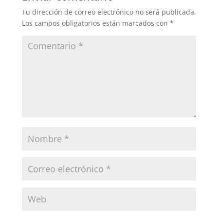
Tu dirección de correo electrónico no será publicada.
Los campos obligatorios están marcados con
*